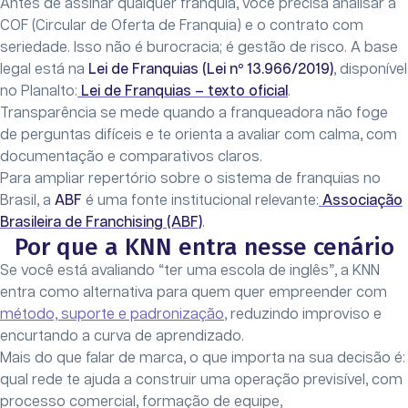
Antes de assinar qualquer franquia, você precisa analisar a
COF (Circular de Oferta de Franquia) e o contrato com
seriedade. Isso não é burocracia; é gestão de risco. A base
legal está na
Lei de Franquias (Lei nº 13.966/2019)
, disponível
no Planalto:
Lei de Franquias – texto oficial
.
Transparência se mede quando a franqueadora não foge
de perguntas difíceis e te orienta a avaliar com calma, com
documentação e comparativos claros.
Para ampliar repertório sobre o sistema de franquias no
Brasil, a
ABF
é uma fonte institucional relevante:
Associação
Brasileira de Franchising (ABF)
.
Por que a KNN entra nesse cenário
Se você está avaliando “ter uma escola de inglês”, a KNN
entra como alternativa para quem quer empreender com
método, suporte e padronização
, reduzindo improviso e
encurtando a curva de aprendizado.
Mais do que falar de marca, o que importa na sua decisão é:
qual rede te ajuda a construir uma operação previsível, com
processo comercial, formação de equipe,