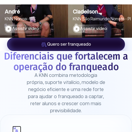
André
Cladeilson
KNN Nonoai - RS
KNN São Raimundo Nonato - PI
Assistir vídeo
Assistir vídeo
Quero ser franqueado
Diferenciais que fortalecem a
operação do franqueado
A KNN combina metodologia
própria, suporte vitalício, modelo de
negócio eficiente e uma rede forte
para ajudar o franqueado a captar,
reter alunos e crescer com mais
previsibilidade.