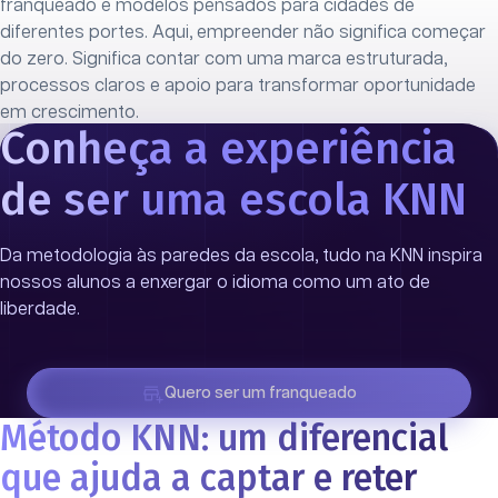
franqueado e modelos pensados para cidades de
diferentes portes. Aqui, empreender não significa começar
do zero. Significa contar com uma marca estruturada,
processos claros e apoio para transformar oportunidade
em crescimento.
Conheça a experiência
Encontre sua franquia ideal
de ser uma escola KNN
Da metodologia às paredes da escola, tudo na KNN inspira
nossos alunos a enxergar o idioma como um ato de
liberdade.
Quero ser um franqueado
Método KNN: um diferencial
que ajuda a captar e reter