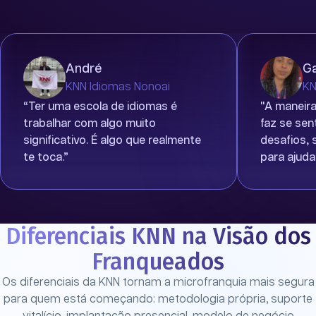
André
Ga
KNN Idiomas Nonoai
KN
“Ter uma escola de idiomas é
"A maneira
trabalhar com algo muito
faz se sen
significativo. É algo que realmente
desafios,
te toca.”
para ajuda
Diferenciais KNN na Visão dos
Franqueados
Os diferenciais da KNN tornam a microfranquia mais segura
para quem está começando: metodologia própria, suporte