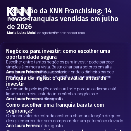
Expansão da KNN Franchising: 14
novas franquias vendidas em julho
de 2026
Maria Luiza Melo
7 de agosto
●
Empreendedorismo
Negócios para investir: como escolher uma
oportunidade segura
Escolher entre tantos negócios para investir pode parecer
simples à primeira vista. Basta olhar para setores em alta,
comparar valores iniciais e decidir onde o dinheiro parece
Ana Laura Ferreira
7 de agosto
Franquia de inglês: o que avaliar antes de
render mais. Na prática, a decisão é bem mais complexa.
investir
A demanda pelo inglês continua forte porque o idioma está
ligado a carreira, estudo, intercâmbio, negócios e
desenvolvimento profissional.
Ana Laura Ferreira
7 de agosto
Como escolher uma franquia barata com
segurança?
O menor valor de entrada costuma chamar atenção de quem
deseja empreender sem comprometer um patrimônio elevado.
Ana Laura Ferreira
7 de agosto