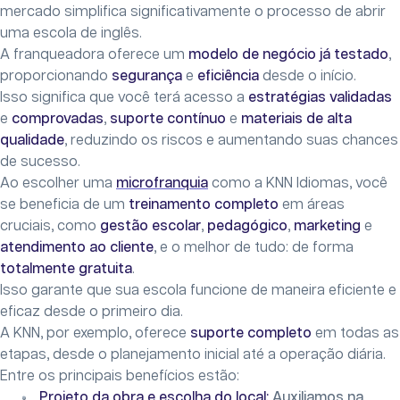
mercado simplifica significativamente o processo de abrir
uma escola de inglês.
A franqueadora oferece um
modelo de negócio já testado
,
proporcionando
segurança
e
eficiência
desde o início.
Isso significa que você terá acesso a
estratégias validadas
e
comprovadas
,
suporte contínuo
e
materiais de alta
qualidade
, reduzindo os riscos e aumentando suas chances
de sucesso.
Ao escolher uma
microfranquia
como a KNN Idiomas, você
se beneficia de um
treinamento completo
em áreas
cruciais, como
gestão escolar
,
pedagógico
,
marketing
e
atendimento ao cliente
, e o melhor de tudo: de forma
totalmente gratuita
.
Isso garante que sua escola funcione de maneira eficiente e
eficaz desde o primeiro dia.
A KNN, por exemplo, oferece
suporte completo
em todas as
etapas, desde o planejamento inicial até a operação diária.
Entre os principais benefícios estão:
Projeto da obra e escolha do local:
Auxiliamos na