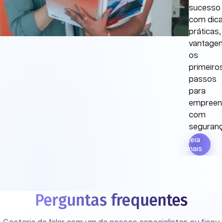
sucesso
com dic
práticas,
vantagen
os
primeiro
passos
para
empreen
com
seguranç
Leia
mais
Perguntas frequentes