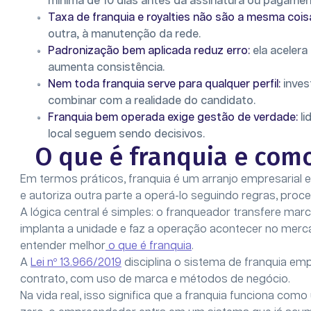
mínima de 10 dias antes da assinatura ou pagamen
Taxa de franquia e royalties não são a mesma cois
outra, à manutenção da rede.
Padronização bem aplicada reduz erro:
ela acelera
aumenta consistência.
Nem toda franquia serve para qualquer perfil:
inves
combinar com a realidade do candidato.
Franquia bem operada exige gestão de verdade:
li
local seguem sendo decisivos.
O que é franquia e com
Em termos práticos, franquia é um arranjo empresari
e autoriza outra parte a operá-lo seguindo regras, proc
A lógica central é simples: o franqueador transfere ma
implanta a unidade e faz a operação acontecer no merca
entender melhor
o que é franquia
.
A
Lei nº 13.966/2019
disciplina o sistema de franquia emp
contrato, com uso de marca e métodos de negócio.
Na vida real, isso significa que a franquia funciona co