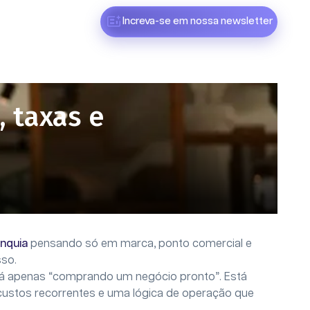
Increva-se em nossa newsletter
 taxas e
nquia
pensando só em marca, ponto comercial e
sso.
á apenas “comprando um negócio pronto”. Está
custos recorrentes e uma lógica de operação que