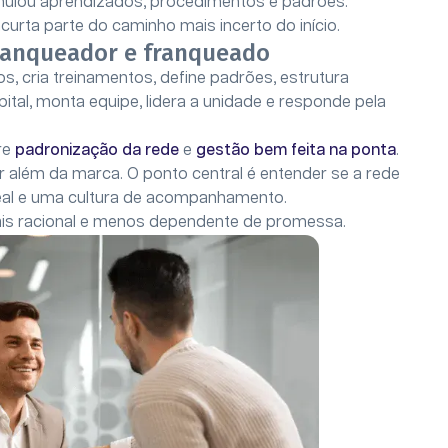
mulou aprendizados, procedimentos e padrões.
curta parte do caminho mais incerto do início.
franqueador e franqueado
, cria treinamentos, define padrões, estrutura
ital, monta equipe, lidera a unidade e responde pela
re
padronização da rede
e
gestão bem feita na ponta
.
r além da marca. O ponto central é entender se a rede
real e uma cultura de acompanhamento.
ais racional e menos dependente de promessa.