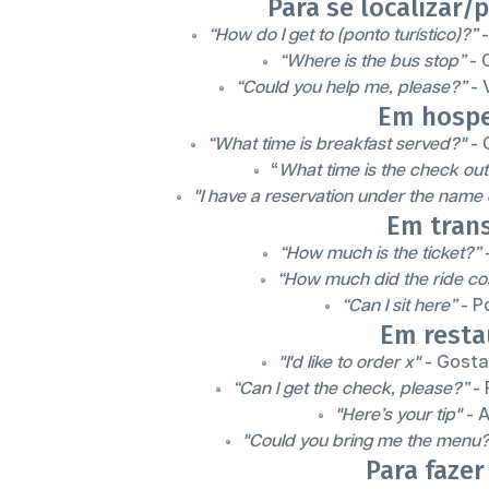
Para se localizar/
“How do I get to (ponto turístico)?”
-
“Where is the bus stop”
- 
“Could you help me, please?”
- 
Em hosp
“What time is breakfast served?"
- 
“
What time is the check ou
"I have a reservation under the name 
Em tran
“How much is the ticket?”
“How much did the ride co
“Can I sit here”
- P
Em resta
"I'd like to order x"
- Gostar
“Can I get the check, please?”
- 
"Here’s your tip"
- A
"Could you bring me the menu?
Para faze