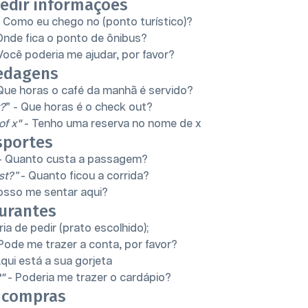
pedir informações
 Como eu chego no (ponto turístico)?
Onde fica o ponto de ônibus?
Você poderia me ajudar, por favor?
edagens
Que horas o café da manhã é servido?
t?
” - Que horas é o check out?
of x"
- Tenho uma reserva no nome de x
sportes
- Quanto custa a passagem?
st?”
- Quanto ficou a corrida?
osso me sentar aqui?
urantes
ia de pedir (prato escolhido);
Pode me trazer a conta, por favor?
qui está a sua gorjeta
"
- Poderia me trazer o cardápio?
r compras