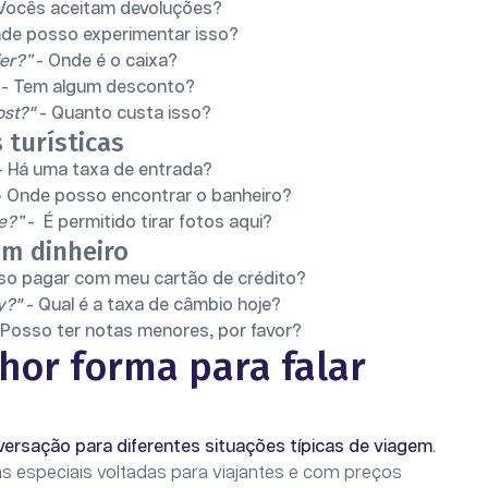
Vocês aceitam devoluções?
de posso experimentar isso?
er?”
- Onde é o caixa?
- Tem algum desconto?
ost?"
- Quanto custa isso?
 turísticas
- Há uma taxa de entrada?
 Onde posso encontrar o banheiro?
e?”
- É permitido tirar fotos aqui?
om dinheiro
so pagar com meu cartão de crédito?
y?"
- Qual é a taxa de câmbio hoje?
 Posso ter notas menores, por favor?
hor forma para falar
onversação para diferentes situações típicas de viagem
.
as especiais voltadas para viajantes e com preços