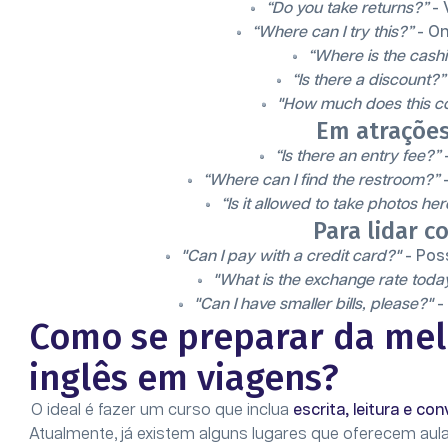
“Do you take returns?”
- 
“Where can I try this?”
- On
“Where is the cashi
“Is there a discount?”
"How much does this c
Em atrações
“Is there an entry fee?”
“Where can I find the restroom?”
-
“Is it allowed to take photos her
Para lidar c
"Can I pay with a credit card?"
- Pos
"What is the exchange rate toda
"Can I have smaller bills, please?"
-
Como se preparar da mel
inglês em viagens?
O ideal é fazer um curso que inclua
escrita, leitura e c
Atualmente, já existem alguns lugares que oferecem aul