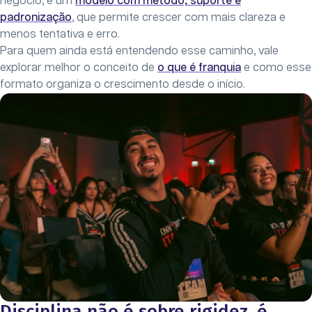
negócio, é um
modelo com método, suporte e
padronização
, que permite crescer com mais clareza e
menos tentativa e erro.
Para quem ainda está entendendo esse caminho, vale
explorar melhor o conceito de
o que é franquia
e como esse
formato organiza o crescimento desde o início.
Disciplina não é sobre rigidez, é