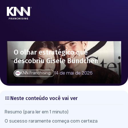
O olhar estratégico que
descobriu Gisele Bündchen
14 de mai de 2026
KNN Franchising
Neste conteúdo você vai ver
Resumo (para ler em 1 minuto)
O sucesso raramente começa com certeza