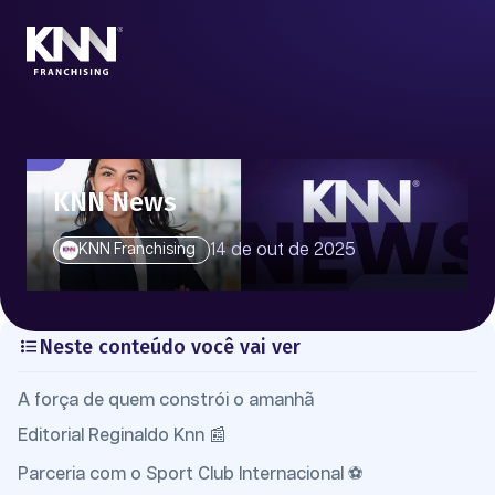
KNN News
14 de out de 2025
KNN Franchising
Neste conteúdo você vai ver
A força de quem constrói o amanhã
Editorial Reginaldo Knn 📰
Parceria com o Sport Club Internacional ⚽