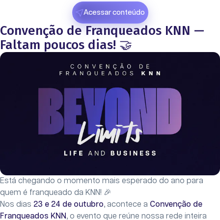
Acessar conteúdo
Convenção de Franqueados KNN —
Faltam poucos dias! 🤝
Está chegando o momento mais esperado do ano para
quem é franqueado da KNN! 🎉
Nos dias
23 e 24 de outubro
, acontece a
Convenção de
Franqueados KNN
, o evento que reúne nossa rede inteira