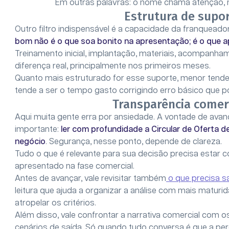
Em outras palavras: o nome chama atenção, m
Estrutura de supo
Outro filtro indispensável é a capacidade da franquead
bom não é o que soa bonito na apresentação; é o que ap
Treinamento inicial, implantação, materiais, acompanha
diferença real, principalmente nos primeiros meses.
Quanto mais estruturado for esse suporte, menor tend
tende a ser o tempo gasto corrigindo erro básico que p
Transparência comerc
Aqui muita gente erra por ansiedade. A vontade de avanç
importante:
ler com profundidade a Circular de Oferta d
negócio
. Segurança, nesse ponto, depende de clareza.
Tudo o que é relevante para sua decisão precisa estar c
apresentado na fase comercial.
Antes de avançar, vale revisitar também
o que precisa s
leitura que ajuda a organizar a análise com mais matu
atropelar os critérios.
Além disso, vale confrontar a narrativa comercial com o
cenários de saída. Só quando tudo conversa é que a pe