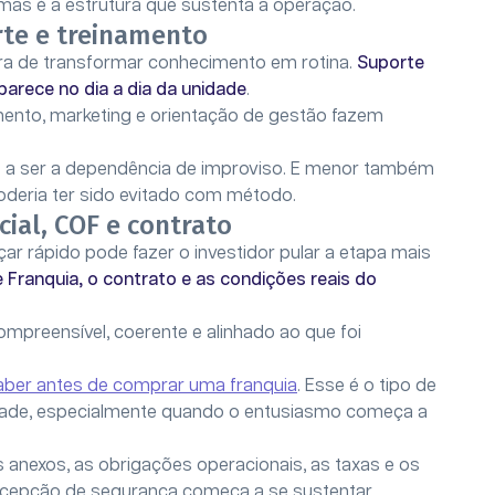
as é a estrutura que sustenta a operação.
rte e treinamento
ora de transformar conhecimento em rotina.
Suporte
arece no dia a dia da unidade
.
mento, marketing e orientação de gestão fazem
e a ser a dependência de improviso. E menor também
oderia ter sido evitado com método.
ial, COF e contrato
ar rápido pode fazer o investidor pular a etapa mais
e Franquia, o contrato e as condições reais do
ompreensível, coerente e alinhado ao que foi
aber antes de comprar uma franquia
. Esse é o tipo de
ridade, especialmente quando o entusiasmo começa a
s anexos, as obrigações operacionais, as taxas e os
rcepção de segurança começa a se sustentar.