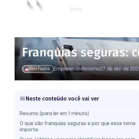
Ínicio
Franquias seguras: 
Empreendedorismo
27 de abr de 20
Kim Fuchs
Neste conteúdo você vai ver
Resumo (para ler em 1 minuto)
O que são franquias seguras e por que esse tema
importa