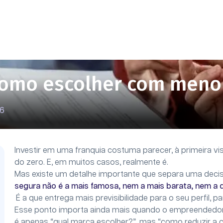
como escolher com menor
26
Investir em uma franquia costuma parecer, à primeira v
do zero. E, em muitos casos, realmente é.
Mas existe um detalhe importante que separa uma dec
segura não é a mais famosa, nem a mais barata, nem a 
É a que entrega mais previsibilidade para o seu perfil, 
Esse ponto importa ainda mais quando o empreendedor e
é apenas “qual marca escolher?”, mas “como reduzir a 