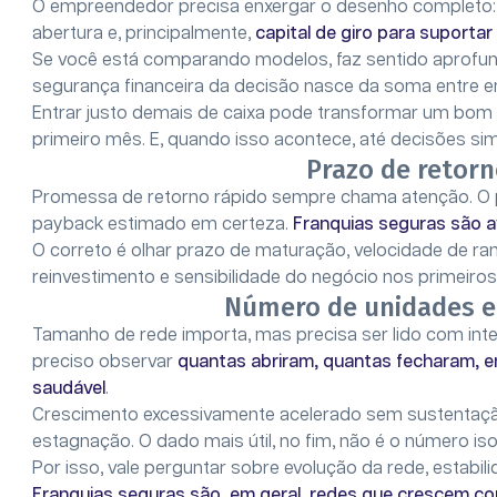
O empreendedor precisa enxergar o desenho completo: ta
abertura e, principalmente,
capital de giro para suporta
Se você está comparando modelos, faz sentido aprofu
segurança financeira da decisão nasce da soma entre ent
Entrar justo demais de caixa pode transformar um bo
primeiro mês. E, quando isso acontece, até decisões s
Prazo de retor
Promessa de retorno rápido sempre chama atenção. O
payback estimado em certeza.
Franquias seguras são a
O correto é olhar prazo de maturação, velocidade de ra
reinvestimento e sensibilidade do negócio nos primeiro
Número de unidades e 
Tamanho de rede importa, mas precisa ser lido com intel
preciso observar
quantas abriram, quantas fecharam, e
saudável
.
Crescimento excessivamente acelerado sem sustentaçã
estagnação. O dado mais útil, no fim, não é o número iso
Por isso, vale perguntar sobre evolução da rede, estabi
Franquias seguras são, em geral, redes que crescem c