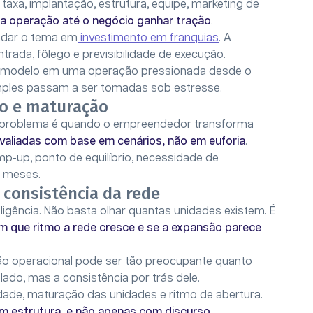
xa, implantação, estrutura, equipe, marketing de
r a operação até o negócio ganhar tração
.
ndar o tema em
investimento em franquias
. A
rada, fôlego e previsibilidade de execução.
m modelo em uma operação pressionada desde o
imples passam a ser tomadas sob estresse.
no e maturação
 problema é quando o empreendedor transforma
valiadas com base em cenários, não em euforia
.
mp-up, ponto de equilíbrio, necessidade de
s meses.
consistência da rede
igência. Não basta olhar quantas unidades existem. É
m que ritmo a rede cresce e se a expansão parece
o operacional pode ser tão preocupante quanto
lado, mas a consistência por trás dele.
lidade, maturação das unidades e ritmo de abertura.
om estrutura, e não apenas com discurso
.