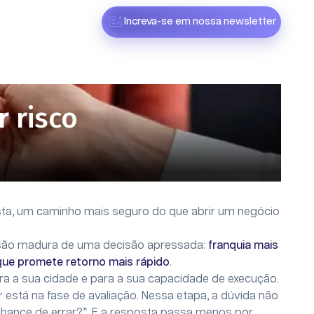
Increva-se em nossa newsletter
 risco
ista, um caminho mais seguro do que abrir um negócio
isão madura de uma decisão apressada:
franquia mais
que promete retorno mais rápido
.
para a sua cidade e para a sua capacidade de execução.
stá na fase de avaliação. Nessa etapa, a dúvida não
chance de errar?”. E a resposta passa menos por