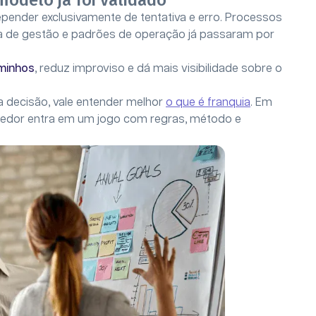
odelo já foi validado
epender exclusivamente de tentativa e erro. Processos
ina de gestão e padrões de operação já passaram por
minhos
, reduz improviso e dá mais visibilidade sobre o
a decisão, vale entender melhor
o que é franquia
. Em
edor entra em um jogo com regras, método e