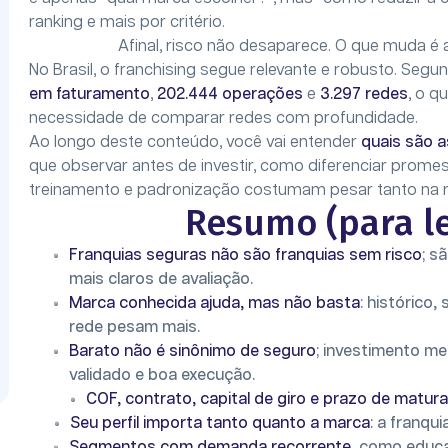
ranking e mais por critério.
Afinal, risco não desaparece. O que muda é a
No Brasil, o franchising segue relevante e robusto. Seg
em faturamento
,
202.444 operações
e
3.297 redes
, o q
necessidade de comparar redes com profundidade.
Ao longo deste conteúdo, você vai entender
quais são a
que observar antes de investir, como diferenciar promes
treinamento e padronização costumam pesar tanto na r
Resumo (para le
Franquias seguras não são franquias sem risco
; s
mais claros de avaliação.
Marca conhecida ajuda, mas não basta
: histórico
rede pesam mais.
Barato não é sinônimo de seguro
; investimento m
validado e boa execução.
COF, contrato, capital de giro e prazo de matur
Seu perfil importa tanto quanto a marca
: a franqu
Segmentos com demanda recorrente
, como educa