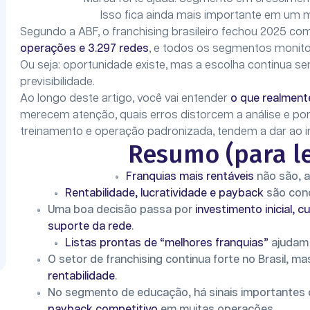
Isso fica ainda mais importante em um m
Segundo a ABF, o franchising brasileiro fechou 2025 c
operações e 3.297 redes
, e todos os segmentos monito
Ou seja: oportunidade existe, mas a escolha continua s
previsibilidade.
Ao longo deste artigo, você vai entender
o que realment
merecem atenção, quais erros distorcem a análise e p
treinamento e operação padronizada, tendem a dar ao i
Resumo (para le
Franquias mais rentáveis
não são, a
Rentabilidade, lucratividade e payback
são conc
Uma boa decisão passa por
investimento inicial, 
suporte da rede
.
Listas prontas de “melhores franquias”
ajudam 
O setor de franchising continua forte no Brasil, m
rentabilidade
.
No segmento de educação, há sinais importantes 
payback competitivo
em muitas operações.