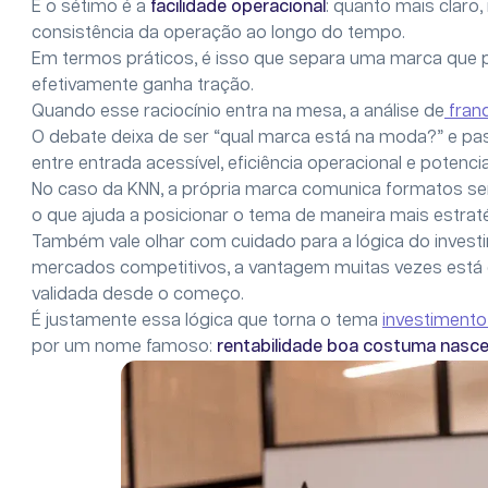
E o sétimo é a
facilidade operacional
: quanto mais claro,
consistência da operação ao longo do tempo.
Em termos práticos, é isso que separa uma marca que
efetivamente ganha tração.
Quando esse raciocínio entra na mesa, a análise de
franq
O debate deixa de ser “qual marca está na moda?” e p
entre entrada acessível, eficiência operacional e potenci
No caso da KNN, a própria marca comunica formatos sem 
o que ajuda a posicionar o tema de maneira mais estra
Também vale olhar com cuidado para a lógica do investi
mercados competitivos, a vantagem muitas vezes está 
validada desde o começo.
É justamente essa lógica que torna o tema
investimento
por um nome famoso:
rentabilidade boa costuma nascer