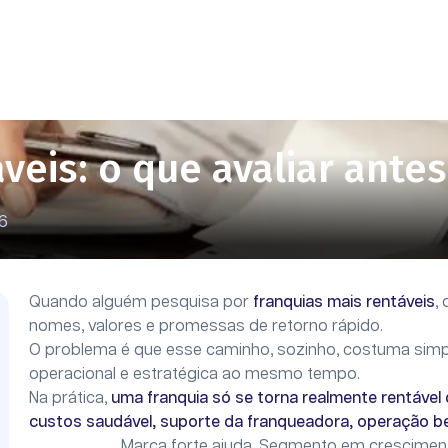
veis: o que avaliar antes
26
Quando alguém pesquisa por
franquias mais rentáveis
,
nomes, valores e promessas de retorno rápido.
O problema é que esse caminho, sozinho, costuma simpli
operacional e estratégica ao mesmo tempo.
Na prática,
uma franquia só se torna realmente rentáve
custos saudável, suporte da franqueadora, operação bem
Marca forte ajuda. Segmento em crescimento