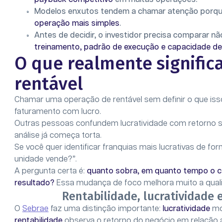
Modelos enxutos tendem a chamar atenção por
operação mais simples
.
Antes de decidir, o investidor precisa comparar
treinamento, padrão de execução e capacidade de
O que realmente signific
rentável
Chamar uma operação de rentável sem definir o que iss
faturamento com lucro.
Outras pessoas confundem lucratividade com retorno sob
análise já começa torta.
Se você quer identificar franquias mais lucrativas de f
unidade vende?”.
A pergunta certa é:
quanto sobra, em quanto tempo o capi
resultado?
Essa mudança de foco melhora muito a quali
Rentabilidade, lucratividade 
O
Sebrae
faz uma distinção importante:
lucratividade
mos
rentabilidade
observa o retorno do negócio em relação a