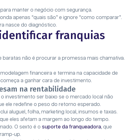
m para manter o negócio com segurança.
sponda apenas “quais são” e ignore “como comparar”.
ra nasce do diagnóstico.
identificar franquias
s e baratas não é procurar a promessa mais chamativa.
a modelagem financeira e termina na capacidade de
e começa a ganhar cara de investimento.
pesam na rentabilidade
a o investimento ser baixo se o mercado local não
ue ele redefine o peso do retorno esperado.
nclui aluguel, folha, marketing local, insumos e taxas.
á que eles afetam a margem ao longo do tempo.
mado. O sexto é o
suporte da franqueadora
, que
o ramp-up.