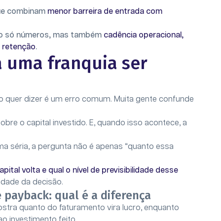
que combinam
menor barreira de entrada com
 não só números, mas também
cadência operacional,
 retenção
.
a uma franquia ser
o quer dizer é um erro comum. Muita gente confunde
re o capital investido. E, quando isso acontece, a
orma séria, a pergunta não é apenas “quanto essa
tal volta e qual o nível de previsibilidade desse
dade da decisão.
e payback: qual é a diferença
tra quanto do faturamento vira lucro, enquanto
o investimento feito.