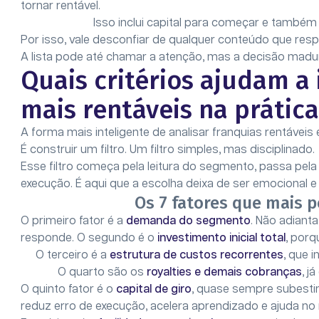
tornar rentável.
Isso inclui capital para começar e també
Por isso, vale desconfiar de qualquer conteúdo que re
A lista pode até chamar a atenção, mas a decisão madu
Quais critérios ajudam a 
mais rentáveis na prática
A forma mais inteligente de analisar franquias rentávei
É construir um filtro. Um filtro simples, mas disciplinado.
Esse filtro começa pela leitura do segmento, passa pel
execução. É aqui que a escolha deixa de ser emocional 
Os 7 fatores que mais 
O primeiro fator é a
demanda do segmento
. Não adiant
responde. O segundo é o
investimento inicial total
, porq
O terceiro é a
estrutura de custos recorrentes
, que i
O quarto são os
royalties e demais cobranças
, j
O quinto fator é o
capital de giro
, quase sempre subesti
reduz erro de execução, acelera aprendizado e ajuda n