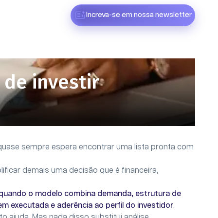
Increva-se em nossa newsletter
 de investir
 quase sempre espera encontrar uma lista pronta com
ficar demais uma decisão que é financeira,
l quando o modelo combina demanda, estrutura de
 executada e aderência ao perfil do investidor
.
 ajuda. Mas nada disso substitui análise.