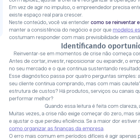
com rapidez, ajustar a oferta e reorganizar a operação 
Em vez de agir no impulso, o empreendedor precisa en
existe espaço real para crescer.
Neste conteúdo, você vai entender
como se reinventar 
manter a consistência do negócio e por que
modelos es
costumam responder com mais previsibilidade em cenár
Identificando oportuni
Reinventar-se em momentos de crise não começa c
Antes de cortar, investir, reposicionar ou expandir, o
no seu mercado e o que continua sustentando resultado
Esse diagnóstico passa por quatro perguntas simples
seu cliente continua comprando, mas com mais cautela
estrutura de custos? Há produtos, serviços ou canais 
performar melhor?
Quando essa leitura é feita com clareza
Muitas vezes, a crise não exige começar do zero, mas si
e ajustar o que perdeu eficiência. Se a maior dor estiv
como organizar as finanças da empresa
.
O erro mais comum em períodos difíceis é agir apenas p