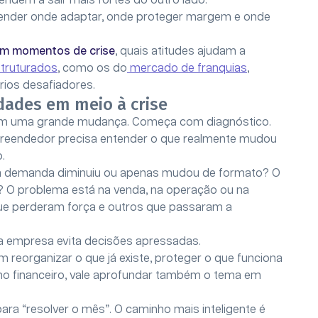
tendem a sair mais fortes do outro lado.
tender onde adaptar, onde proteger margem e onde
em momentos de crise
, quais atitudes ajudam a
truturados
, como os do
mercado de franquias
,
ios desafiadores.
dades em meio à crise
om uma grande mudança. Começa com diagnóstico.
 empreendedor precisa entender o que realmente mudou
.
: a demanda diminuiu ou apenas mudou de formato? O
? O problema está na venda, na operação ou na
que perderam força e outros que passaram a
, a empresa evita decisões apressadas.
m reorganizar o que já existe, proteger o que funciona
er no financeiro, vale aprofundar também o tema em
ara “resolver o mês”. O caminho mais inteligente é