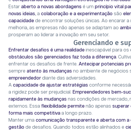
Estar
aberto a novas abordagens
é um
princípio vital p
novas ideias
, a
colaboração e a experimentação
são
ele
capacidade
de encontrar soluções únicas. Ao encarar
melhoria, as empresas não apenas se adaptam ao
ambi
prosperam ao liderar a inovação em seu setor.
Gerenciando e su
Enfrentar desafios é uma realidade
inescapável para o
obstáculos são gerenciados faz toda a diferença
. Cult
enfrentar os desafios de frente.
Antecipar potenciais p
sempre
atento às mudanças
no ambiente de negócios 
empreendedor
diante das adversidades.
A
capacidade de ajustar estratégias
conforme necessári
a rigidez pode ser prejudicial.
Empreendedores bem-suce
rapidamente às mudanças
nas condições de mercado, n
externos. Essa
flexibilidade permite
não apenas
superar 
forma mais competitiva
a longo prazo.
Manter uma
comunicação transparente e aberta com a 
gestão
de desafios. Quando todos estão alinhados e
ci