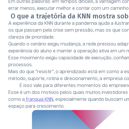
Em outras palavras: em tempos difíceis, a vantagem c
errar menos, executar melhor e contar com um caminho 
O que a trajetória da KNN mostra so
A experiência da KNN durante a pandemia ajuda a ilustra
os que passam pela crise sem pressão, mas os que co
clareza de prioridade.
Quando o cenário exigiu mudança, a rede precisou adapt
experiência do aluno e manter a operação ativa em um 
Esse movimento exigiu capacidade de execução, confian
processos.
Mais do que “resistir”, o aprendizado está em como a 
método, suporte, rotina e direcionamento, a empresa c
E isso vale para diferentes momentos do empreende
Esse é um dos motivos pelos quais muitos investidores
como a
franquia KNN
, especialmente quando buscam um
espaço para crescimento.