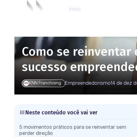
Ínicio
Como se reinventar
sucesso empreende
Empreendedorismo
14 de dez 
KNN Franchising
Neste conteúdo você vai ver
5 movimentos práticos para se reinventar sem
perder direção