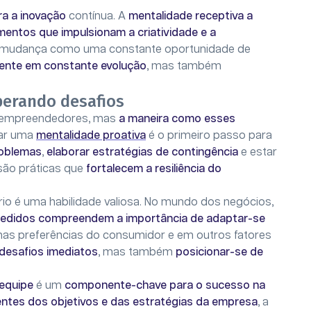
ara a inovação
contínua. A
mentalidade receptiva a
mentos que impulsionam a criatividade e a
 a mudança como uma constante oportunidade de
ente em constante evolução
, mas também
perando desafios
s empreendedores, mas
a maneira como esses
ivar uma
mentalidade proativa
é o primeiro passo para
roblemas
,
elaborar estratégias de contingência
e estar
são práticas que
fortalecem a resiliência do
o é uma habilidade valiosa. No mundo dos negócios,
didos compreendem a importância de adaptar-se
as preferências do consumidor e em outros fatores
desafios imediatos
, mas também
posicionar-se de
equipe
é um
componente-chave para o sucesso na
entes dos objetivos e das estratégias da empresa
, a