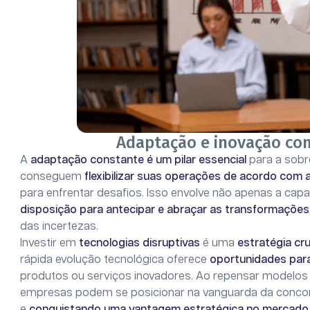
Adaptação e inovação co
A
adaptação constante é um pilar essencial
para a sobr
conseguem
flexibilizar suas operações de acordo co
para enfrentar desafios. Isso envolve não apenas a ca
disposição para antecipar e abraçar as transformações
das incertezas.
Investir em
tecnologias disruptivas
é uma
estratégia cru
rápida evolução tecnológica oferece
oportunidades par
produtos ou serviços inovadores. Ao repensar modelos 
empresas podem se posicionar na vanguarda da concor
e
conquistando uma vantagem estratégica no mercado