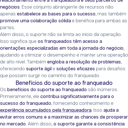
relacionamento entre a franqueadora e seus parceiros de
negócios
. Esse conjunto abrangente de recursos não
apenas
estabelece as bases para o sucesso
, mas também
promove uma colaboração sólida
e benéfica para ambas as
partes.
Além disso, o suporte não se limita ao início da operação.
Isso significa que
os franqueados têm acesso a
orientações especializadas em toda a jornada do negócio
,
ajudando a otimizar o desempenho e manter uma operação
de alto nível. Também
engloba a resolução de problemas
,
oferecendo
suporte ágil
e
soluções eficazes
para desafios
que possam surgir no caminho do franqueado.
Benefícios do suporte ao franqueado
Os
benefícios do suporte ao franqueado
são inúmeros.
Primeiramente, ele
contribui significativamente para o
sucesso do franqueado
, fornecendo conhecimento e
experiência acumulados pela franqueadora
. Isso
ajuda a
evitar erros comuns e a maximizar as chances de prosperar
no mercado
. Além disso,
o suporte garante a consistência