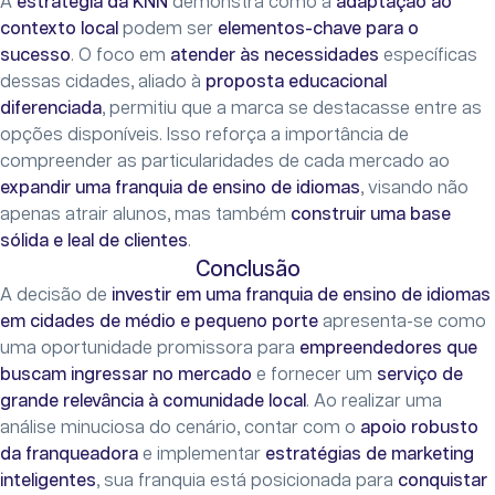
A
estratégia da KNN
demonstra como a
adaptação ao
contexto local
podem ser
elementos-chave para o
sucesso
. O foco em
atender às necessidades
específicas
dessas cidades, aliado à
proposta educacional
diferenciada
, permitiu que a marca se destacasse entre as
opções disponíveis. Isso reforça a importância de
compreender as particularidades de cada mercado ao
expandir uma franquia de ensino de idiomas
, visando não
apenas atrair alunos, mas também
construir uma base
sólida e leal de clientes
.
Conclusão
A decisão de
investir em uma franquia de ensino de idiomas
em cidades de médio e pequeno porte
apresenta-se como
uma oportunidade promissora para
empreendedores que
buscam ingressar no mercado
e fornecer um
serviço de
grande relevância à comunidade local
. Ao realizar uma
análise minuciosa do cenário, contar com o
apoio robusto
da franqueadora
e implementar
estratégias de marketing
inteligentes
, sua franquia está posicionada para
conquistar