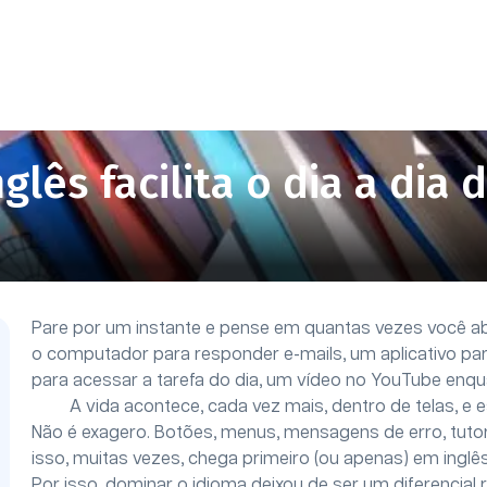
lês facilita o dia a dia d
Pare por um instante e pense em quantas vezes você abr
o computador para responder e-mails, um aplicativo para
para acessar a tarefa do dia, um vídeo no YouTube enq
A vida acontece, cada vez mais, dentro de telas, e e
Não é exagero. Botões, menus, mensagens de erro, tutor
isso, muitas vezes, chega primeiro (ou apenas) em inglês
Por isso, dominar o idioma deixou de ser um diferencial 