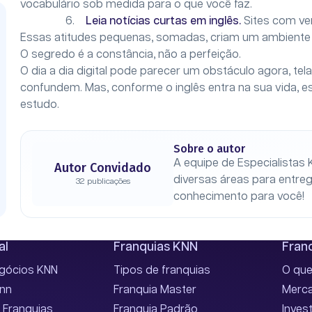
vocabulário sob medida para o que você faz.
6.
Leia notícias curtas em inglês.
Sites com ver
Essas atitudes pequenas, somadas, criam um ambiente d
O segredo é a constância, não a perfeição.
O dia a dia digital pode parecer um obstáculo agora, te
confundem. Mas, conforme o inglês entra na sua vida, e
estudo.
Sobre o autor
A equipe de Especialistas 
Autor Convidado
diversas áreas para entre
32 publicações
conhecimento para você!
al
Franquias KNN
Franc
egócios KNN
Tipos de franquias
O que
Knn
Franquia Master
Merca
 Franquias
Franquia Padrão
Inves