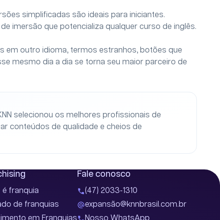
sões simplificadas são ideais para iniciantes.
e imersão que potencializa qualquer curso de inglês.
las em outro idioma, termos estranhos, botões que
sse mesmo dia a dia se torna seu maior parceiro de
KNN selecionou os melhores profissionais de
gar conteúdos de qualidade e cheios de
hising
Fale conosco
 é franquia
(47) 2033-1310
do de franquias
expansão@knnbrasil.com.br
timento em Franquias
Nosso WhatsApp