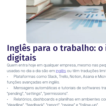
Inglês para o trabalho: 
digitais
Quem entra hoje em qualquer empresa, mesmo nas pequ
usadas no dia a dia são em
inglês
ou têm traduções lim
• Plataformas como Slack, Trello, Notion, Asana e Mic
funções avançadas em inglês.
• Mensagens automáticas e tutoriais de softwares traze
"pending", "settings", "permissions".
• Relatórios, dashboards e planilhas em ambientes c
"deadline", "feedback", "report", "review" e "follow-up".