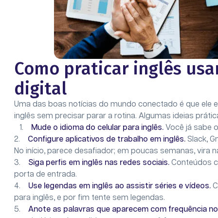
Como praticar inglês usa
digital
Uma das boas notícias do mundo conectado é que ele es
inglês sem precisar parar a rotina. Algumas ideias prá
1.
Mude o idioma do celular para inglês.
Você já sabe o
2.
Configure aplicativos de trabalho em inglês.
Slack, G
No início, parece desafiador; em poucas semanas, vira na
3.
Siga perfis em inglês nas redes sociais.
Conteúdos cu
porta de entrada.
4.
Use legendas em inglês ao assistir séries e vídeos.
C
para inglês, e por fim tente sem legendas.
5.
Anote as palavras que aparecem com frequência no 