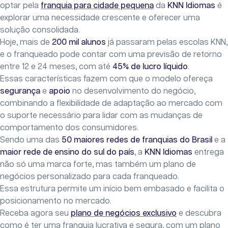
optar pela
franquia para cidade pequena
da
KNN Idiomas
é
explorar uma necessidade crescente e oferecer uma
solução consolidada.
Hoje, mais de
200 mil alunos
já passaram pelas escolas KNN,
e o franqueado pode contar com uma previsão de retorno
entre 12 e 24 meses, com até
45% de lucro líquido
.
Essas características fazem com que o modelo ofereça
segurança
e
apoio
no desenvolvimento do negócio,
combinando a flexibilidade de adaptação ao mercado com
o suporte necessário para lidar com as mudanças de
comportamento dos consumidores.
Sendo uma das
50 maiores redes de franquias do Brasil
e a
maior rede de ensino do sul do país
, a
KNN Idiomas
entrega
não só uma marca forte, mas também um plano de
negócios personalizado para cada franqueado.
Essa estrutura permite um início bem embasado e facilita o
posicionamento no mercado.
Receba agora seu
plano de negócios exclusivo
e descubra
como é ter uma franquia lucrativa e segura, com um plano