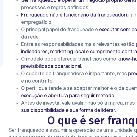
Ser franqueado é operar um negócio próprio dentr
processos e regras definidos.
Franqueado não é funcionário da franqueadora
; a
empregatício.
O principal papel do franqueado é
executar com co
da rede.
Entre as responsabilidades mais relevantes estão
indicadores, marketing local e cumprimento contra
O modelo pode oferecer benefícios como
know-how
previsibilidade operacional
.
O suporte da franqueadora é importante, mas
pre
e no contrato.
O perfil que tende a se adaptar melhor é o de qu
execução e abertura para seguir método
.
Antes de investir, vale avaliar não só a marca, m
sua disponibilidade e sua forma de liderar
.
O que é ser franq
Ser franqueado é assumir a operação de uma unidade q