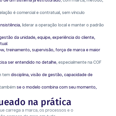
o de um sistema já estruturado
, com marca, método,
 relação é comercial e contratual, sem vínculo
nsistência
, liderar a operação local e manter o padrão
gestão da unidade, equipe, experiência do cliente,
tual
.
, treinamento, supervisão, força de marca e maior
cisa ser entendido no detalhe
, especialmente na COF
em tem
disciplina, visão de gestão, capacidade de
as também
se o modelo combina com seu momento,
ueado na prática
ue carrega a marca, os processos e o