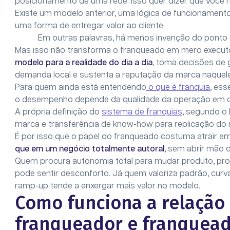
posicionamento de uma rede. Isso quer dizer que você
Existe um modelo anterior, uma lógica de funcionamento
uma forma de entregar valor ao cliente.
Em outras palavras, há menos invenção do ponto 
Mas isso não transforma o franqueado em mero executor
modelo para a realidade do dia a dia
, toma decisões de 
demanda local e sustenta a reputação da marca naquele 
Para quem ainda está entendendo
o que é franquia
, ess
o desempenho depende da qualidade da operação em
A própria definição do
sistema de franquias
, segundo o 
marca e transferência de know-how para replicação do 
É por isso que o papel do franqueado costuma atrair
que em um negócio totalmente autoral
, sem abrir mão
Quem procura autonomia total para mudar produto, pro
pode sentir desconforto. Já quem valoriza padrão, curv
ramp-up tende a enxergar mais valor no modelo.
Como funciona a relação
franqueador e franquea