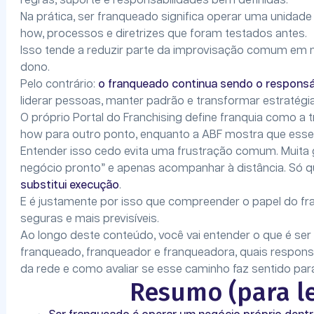
regras, suporte e responsabilidades bem definidas.
Na prática, ser franqueado significa operar uma unida
how, processos e diretrizes que foram testados antes.
Isso tende a reduzir parte da improvisação comum em 
dono.
Pelo contrário:
o franqueado continua sendo o responsáv
liderar pessoas, manter padrão e transformar estratégi
O próprio Portal do Franchising define franquia como 
how para outro ponto, enquanto a ABF mostra que esse
Entender isso cedo evita uma frustração comum. Muita
negócio pronto” e apenas acompanhar à distância. Só qu
substitui execução
.
E é justamente por isso que compreender o papel do f
seguras e mais previsíveis.
Ao longo deste conteúdo, você vai entender o que é ser 
franqueado, franqueador e franqueadora, quais responsa
da rede e como avaliar se esse caminho faz sentido par
Resumo (para le