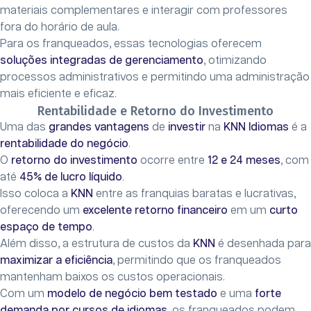
materiais complementares e interagir com professores
fora do horário de aula.
Para os franqueados, essas tecnologias oferecem
soluções integradas de gerenciamento
, otimizando
processos administrativos e permitindo uma administração
mais eficiente e eficaz.
Rentabilidade e Retorno do Investimento
Uma das
grandes vantagens
de
investir
na
KNN Idiomas
é a
rentabilidade do negócio
.
O
retorno do investimento
ocorre entre
12 e 24 meses
, com
até
45% de lucro líquido
.
Isso coloca a
KNN
entre as franquias baratas e lucrativas,
oferecendo um
excelente retorno financeiro
em um
curto
espaço de tempo
.
Além disso, a estrutura de custos da
KNN
é desenhada para
maximizar a eficiência
, permitindo que os franqueados
mantenham baixos os custos operacionais.
Com um
modelo de negócio bem testado
e uma
forte
demanda por cursos de idiomas
, os franqueados podem