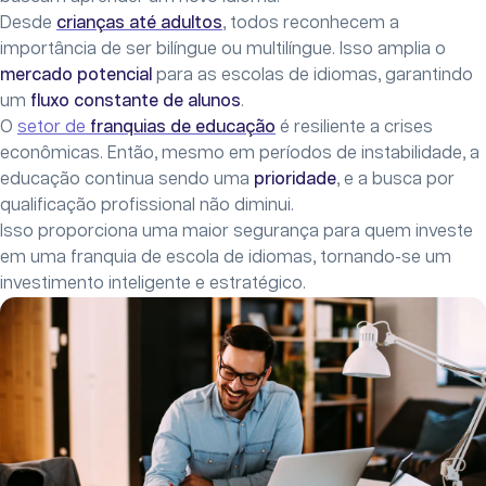
Desde
crianças até adultos
, todos reconhecem a
importância de ser bilíngue ou multilíngue. Isso amplia o
mercado potencial
para as escolas de idiomas, garantindo
um
fluxo constante de alunos
.
O
setor de
franquias de educação
é resiliente a crises
econômicas. Então, mesmo em períodos de instabilidade, a
educação continua sendo uma
prioridade
, e a busca por
qualificação profissional não diminui.
Isso proporciona uma maior segurança para quem investe
em uma franquia de escola de idiomas, tornando-se um
investimento inteligente e estratégico.