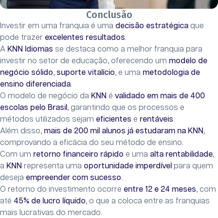
Conclusão
Investir em uma franquia é uma
decisão estratégica
que
pode trazer
excelentes resultados
.
A
KNN Idiomas
se destaca como a melhor franquia para
investir no setor de educação, oferecendo um
modelo de
negócio sólido
,
suporte vitalício
, e uma
metodologia de
ensino diferenciada
.
O modelo de negócio da
KNN
é
validado em mais de 400
escolas pelo Brasil
, garantindo que os processos e
métodos utilizados sejam
eficientes
e
rentáveis
.
Além disso,
mais de 200 mil alunos já estudaram na KNN
,
comprovando a eficácia do seu método de ensino.
Com um
retorno financeiro rápido
e uma
alta rentabilidade
,
a
KNN
representa uma
oportunidade imperdível
para quem
deseja
empreender com sucesso
.
O retorno do investimento ocorre
entre 12 e 24 meses
, com
até
45% de lucro líquido
, o que a coloca entre as franquias
mais lucrativas do mercado.