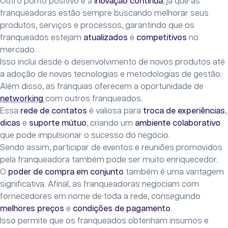
Outro ponto positivo é a
inovação contínua
, já que as
franqueadoras estão sempre buscando melhorar seus
produtos, serviços e processos, garantindo que os
franqueados estejam
atualizados
e
competitivos
no
mercado.
Isso inclui desde o desenvolvimento de novos produtos até
a adoção de novas tecnologias e metodologias de gestão.
Além disso, as franquias oferecem a oportunidade de
networking
com outros franqueados.
Essa
rede de contatos
é valiosa para
troca de experiências
,
dicas
e
suporte mútuo
, criando um
ambiente colaborativo
que pode impulsionar o sucesso do negócio.
Sendo assim, participar de eventos e reuniões promovidos
pela franqueadora também pode ser muito enriquecedor.
O
poder de compra em conjunto
também é uma vantagem
significativa. Afinal, as franqueadoras negociam com
fornecedores em nome de toda a rede, conseguindo
melhores preços
e
condições de pagamento
.
Isso permite que os franqueados obtenham insumos e