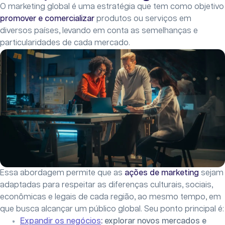
O marketing global é uma estratégia que tem como objetivo
promover e comercializar
produtos ou serviços em
diversos países, levando em conta as semelhanças e
particularidades de cada mercado.
Essa abordagem permite que as
ações de marketing
sejam
adaptadas para respeitar as diferenças culturais, sociais,
econômicas e legais de cada região, ao mesmo tempo, em
que busca alcançar um público global. Seu ponto principal é:
Expandir os negócios
:
explorar novos mercados e