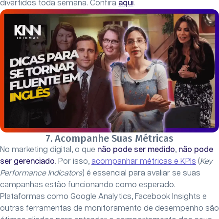
divertidos toda semana. Confira
aqui
.
7. Acompanhe Suas Métricas
No marketing digital, o que
não pode ser medido
,
não pode
ser gerenciado
. Por isso,
acompanhar métricas e KPIs
(
Key
Performance Indicators
) é essencial para avaliar se suas
campanhas estão funcionando como esperado.
Plataformas como Google Analytics, Facebook Insights e
outras ferramentas de monitoramento de desempenho são