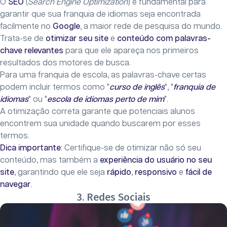
O
SEO
(
Search Engine Optimization
) é fundamental para
garantir que sua franquia de idiomas seja encontrada
facilmente no
Google
, a maior rede de pesquisa do mundo.
Trata-se de
otimizar seu site
e
conteúdo com palavras-
chave relevantes
para que ele apareça nos primeiros
resultados dos motores de busca.
Para uma franquia de escola, as palavras-chave certas
podem incluir termos como "
curso de inglês
", "
franquia de
idiomas
" ou "
escola de idiomas perto de mim
".
A otimização correta garante que potenciais alunos
encontrem sua unidade quando buscarem por esses
termos.
Dica importante
: Certifique-se de otimizar não só seu
conteúdo, mas também a
experiência do usuário no seu
site
, garantindo que ele seja
rápido
,
responsivo
e
fácil de
navegar
.
3. Redes Sociais