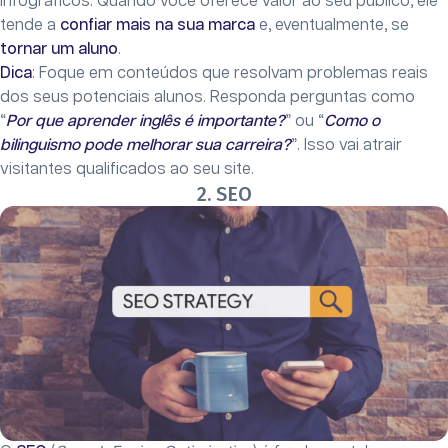
infográficos. Quando você oferece valor ao seu público, ele
tende a
confiar mais na sua marca
e, eventualmente, se
tornar um aluno
.
Dica
: Foque em conteúdos que resolvam problemas reais
dos seus potenciais alunos. Responda perguntas como
“
Por que aprender inglês é importante?
” ou “
Como o
bilinguismo pode melhorar sua carreira?
”. Isso vai atrair
visitantes qualificados ao seu site.
2. SEO