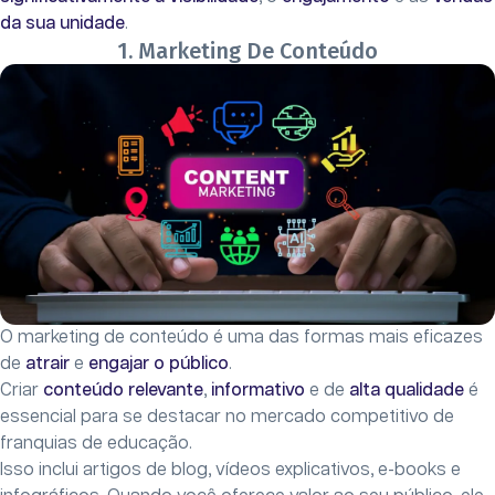
da sua unidade
.
1. Marketing De Conteúdo
O marketing de conteúdo é uma das formas mais eficazes
de
atrair
e
engajar o público
.
Criar
conteúdo relevante
,
informativo
e de
alta qualidade
é
essencial para se destacar no mercado competitivo de
franquias de educação.
Isso inclui artigos de blog, vídeos explicativos, e-books e