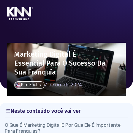
Marketing Digital É
Essencial Para O Sucesso Da
Sua Franquia
7 de out de 2024
Kim Fuchs
Neste conteúdo você vai ver
O Que É Marketing Digital E Por Que Ele É Importante
Para Franquias?