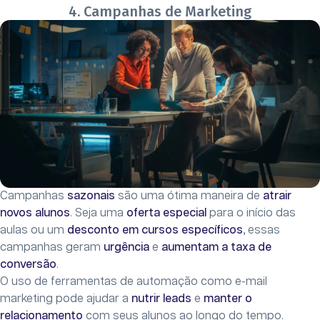
4. Campanhas de Marketing
Campanhas
sazonais
são uma ótima maneira de
atrair
novos alunos
. Seja uma
oferta especial
para o início das
aulas ou um
desconto em cursos específicos
, essas
campanhas geram
urgência
e
aumentam a taxa de
conversão
.
O uso de ferramentas de automação como e-mail
marketing pode ajudar a
nutrir leads
e
manter o
relacionamento
com seus alunos ao longo do tempo.