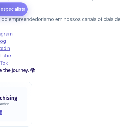
especialista
do empreendedorismo em nossos canais oficiais de
agram
log
kedIn
Tube
kTok
e the journey. 🌍
chising
cações