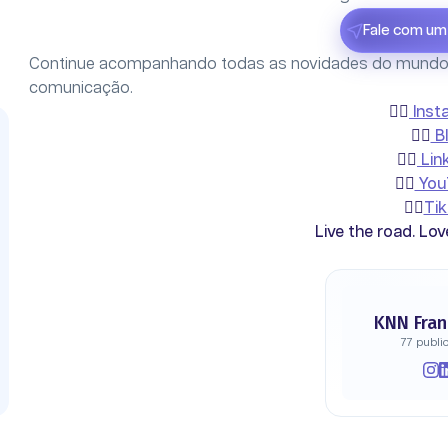
Fale com um 
Continue acompanhando todas as novidades do mundo 
comunicação.
👉🏻
Inst
👉🏻
B
👉🏻
Lin
👉🏻
You
👉🏻
Ti
Live the road. Lov
KNN Fran
77 publi