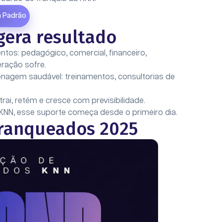
a Padrão
gera resultado
tos: pedagógico, comercial, financeiro,
eração sofre.
nagem saudável: treinamentos, consultorias de
.
ai, retém e cresce com previsibilidade.
 KNN, esse suporte começa desde o primeiro dia.
franqueados 2025