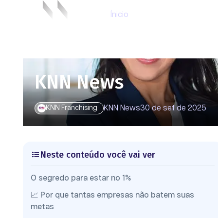
Ínicio
KNN News
KNN News
30 de set de 2025
KNN Franchising
Neste conteúdo você vai ver
O segredo para estar no 1%
📈 Por que tantas empresas não batem suas
metas