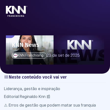
KNN News
23 de set de 2025
KNN Franchising
Neste conteúdo você vai ver
Liderança, gestão e inspiração
Editorial Reginaldo Knn 📰
⚠️ Erros de gestão que podem matar sua franquia