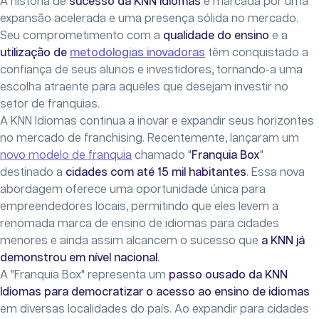
A história de
sucesso da KNN Idiomas
é marcada por uma
expansão acelerada e uma presença sólida no mercado.
Seu comprometimento com a
qualidade do ensino
e a
utilização de
metodologias inovadoras
têm conquistado a
confiança de seus alunos e investidores, tornando-a uma
escolha atraente para aqueles que desejam investir no
setor de franquias.
A KNN Idiomas continua a inovar e expandir seus horizontes
no mercado de franchising. Recentemente, lançaram um
novo modelo de franquia
chamado "
Franquia Box
"
destinado a
cidades com até 15 mil habitantes
. Essa nova
abordagem oferece uma oportunidade única para
empreendedores locais, permitindo que eles levem a
renomada marca de ensino de idiomas para cidades
menores e ainda assim alcancem o sucesso que
a KNN já
demonstrou em nível nacional
.
A "Franquia Box" representa um
passo ousado da KNN
Idiomas para democratizar o acesso ao ensino de idiomas
em diversas localidades do país. Ao expandir para cidades