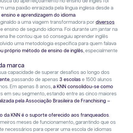
busca do aperfeiçoamento no ensino de inglês foi
 uma paixão enraizada pela língua inglesa desde a
 ensino e aprendizagem do idioma
.
Reginaldo a uma viagem transformadora por
diversos
e ensino de segundo idioma. Foi durante um jantar na
ena lhe contou que só conseguiu aprender inglês
lvido uma metodologia específica para quem falava
eu próprio método de ensino de inglês
, especialmente
 da marca
ua capacidade de superar desafios ao longo dos
ente
, passando de apenas
3 escolas
e 1500 alunos
unos. Em apenas 8 anos,
a KNN consolidou-se como
es em seu segmento, estando entre as cinco maiores
lizada pela Associação Brasileira de Franchising –
o da KNN é o suporte oferecido aos franqueados
.
rimeiros meses de funcionamento, garantindo que os
 necessários para operar uma escola de idiomas