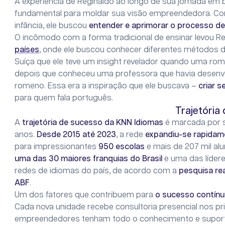
A experiência de Reginaldo ao longo de sua jornada em 
fundamental para moldar sua visão empreendedora. Com
infância, ele buscou
entender e aprimorar o processo de
O incômodo com a forma tradicional de ensinar levou 
países
, onde ele buscou conhecer diferentes métodos d
Suíça que ele teve um insight revelador quando uma rom
depois que conheceu uma professora que havia desenvo
romeno. Essa era a inspiração que ele buscava –
criar s
para quem fala português.
Trajetória
A
trajetória de sucesso da KNN Idiomas
é marcada por s
anos.
Desde 2015 até 2023
, a rede
expandiu-se rapidam
para impressionantes
950 escolas
e mais de 207 mil al
uma das 30 maiores franquias do Brasil
e uma das líder
redes de idiomas do país, de acordo com a
pesquisa rea
ABF
.
Um dos fatores que contribuem para
o sucesso contínu
Cada nova unidade recebe consultoria presencial nos p
empreendedores tenham todo o conhecimento e suporte