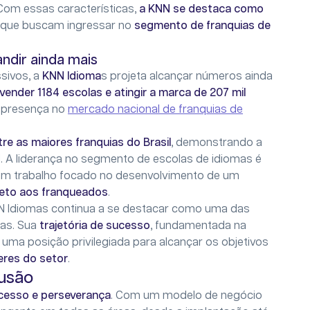
Com essas características,
a KNN se destaca como
que buscam ingressar no
segmento de franquias de
andir ainda mais
sivos, a
KNN Idioma
s projeta alcançar números ainda
vender 1184 escolas e atingir a marca de 207 mil
a presença no
mercado nacional de franquias de
re as maiores franquias do Brasil
, demonstrando a
l. A liderança no segmento de escolas de idiomas é
 um trabalho focado no desenvolvimento de um
eto aos franqueados
.
 Idiomas continua a se destacar como uma das
mas. Sua
trajetória de sucesso
, fundamentada na
uma posição privilegiada para alcançar os objetivos
eres do setor
.
usão
ucesso e perseverança
. Com um modelo de negócio