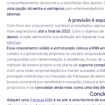
o reconhecimento da escola e a satisfação dos alunos. 
uma opção atraente e vantajosa
para empreendedores 
idiomas
.
A previsão é exp
Com foco em crescimento contínuo e resultados expres
mais expressivos
até o final de 2023
. Com o objetivo de
alunos
, a rede demonstra sua ambição em expandir su
idiomas
.
Esse crescimento sólido e estruturado coloca a KNN ent
solidez e o potencial da empresa no cenário empresaria
conquistada com determinação e excelência, frutos de
método de ensino próprio e na oferta de
suporte compl
Com uma visão empreendedora e metas ousadas, a KNN
principais referências no mercado de franquias de idio
busca constante por excelência e inovação, coloca-a em 
propostos e se
consolidar ainda mais como uma das líd
Concl
Adquirir uma
franquia KNN
é se unir a uma história de s