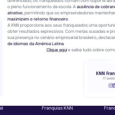
diferenciado, os franqueados contam com suporte abra
o pleno funcionamento da escola. A
ausência de cobranç
atrativo
, permitindo que os empreendedores mantenh
maximizem o retorno financeiro
.
A KNN proporciona aos seus franqueados uma oportunid
obter resultados expressivos. Com metas ousadas e pr
sua presença no cenário empresarial brasileiro, desta
de idiomas da América Latina
.
Clique aqui
e saiba tudo sobre como
KNN Fran
77 publi
al
Franquias KNN
Franc