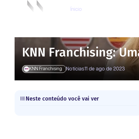
Ínicio
KNN Franchising: Um
Notícias
11 de ago de 2023
KNN Franchising
Neste conteúdo você vai ver