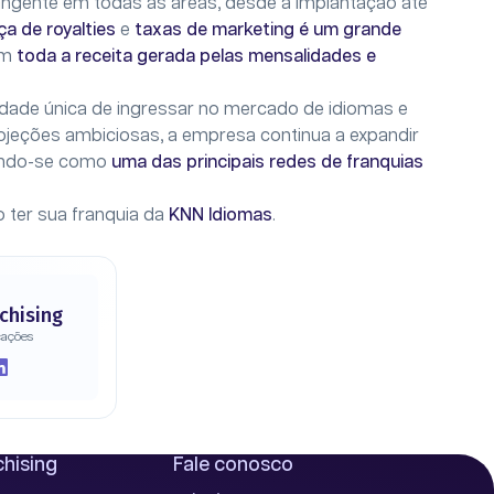
ngente em todas as áreas, desde a implantação até
a de royalties
e
taxas de marketing é um grande
am
toda a receita gerada pelas mensalidades e
ade única de ingressar no mercado de idiomas e
ojeções ambiciosas, a empresa continua a expandir
cando-se como
uma das principais redes de franquias
 ter sua franquia da
KNN Idiomas
.
chising
cações
hising
Fale conosco