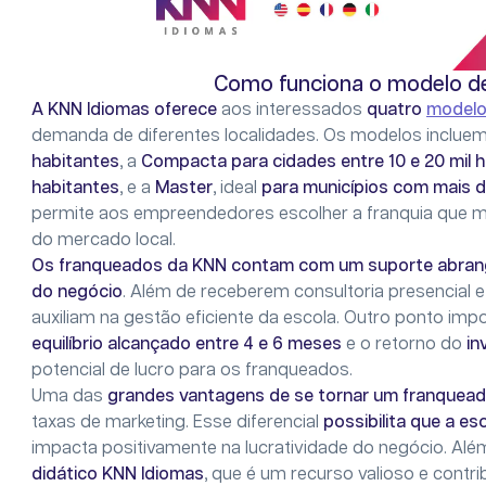
Como funciona o modelo de
A KNN Idiomas oferece
aos interessados
quatro
modelo
demanda de diferentes localidades. Os modelos inclue
habitantes
, a
Compacta
para cidades entre 10 e 20 mil 
habitantes
, e a
Master
, ideal
para municípios com mais d
permite aos empreendedores escolher a franquia que me
do mercado local.
Os franqueados da KNN contam com um suporte abrang
do negócio
. Além de receberem consultoria presencial 
auxiliam na gestão eficiente da escola. Outro ponto imp
equilíbrio alcançado entre 4 e 6 meses
e o retorno do
in
potencial de lucro para os franqueados.
Uma das
grandes vantagens de se tornar um franquea
taxas de marketing. Esse diferencial
possibilita que a e
impacta positivamente na lucratividade do negócio. Alé
didático KNN Idiomas
, que é um recurso valioso e contr