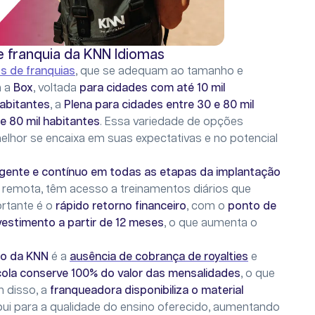
 franquia da KNN Idiomas
s de franquias
, que se adequam ao tamanho e
m a
Box
, voltada
para cidades com até 10 mil
habitantes
, a
Plena para cidades entre 30 e 80 mil
e 80 mil habitantes
. Essa variedade de opções
lhor se encaixa em suas expectativas e no potencial
ente e contínuo em todas as etapas da implantação
e remota, têm acesso a treinamentos diários que
ortante é o
rápido retorno financeiro
, com o
ponto de
vestimento a partir de 12 meses
, o que aumenta o
do da KNN
é a
ausência de cobrança de royalties
e
scola conserve 100% do valor das mensalidades
, o que
m disso, a
franqueadora disponibiliza o material
ibui para a qualidade do ensino oferecido, aumentando