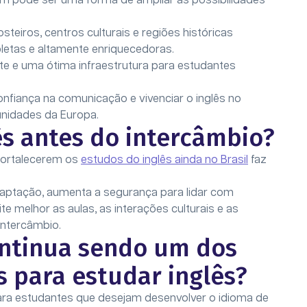
m pode ser uma forma de ampliar as possibilidades
steiros, centros culturais e regiões históricas
letas e altamente enriquecedoras.
te e uma ótima infraestrutura para estudantes
onfiança na comunicação e vivenciar o inglês no
unidades da Europa.
ês antes do intercâmbio?
 fortalecerem os
estudos do inglês ainda no Brasil
faz
daptação, aumenta a segurança para lidar com
te melhor as aulas, as interações culturais e as
intercâmbio.
ontinua sendo um dos
 para estudar inglês?
 para estudantes que desejam desenvolver o idioma de