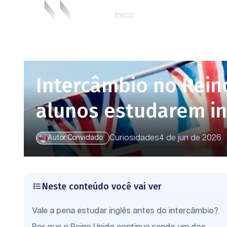
Ínicio
Intercâmbio no Rein
alunos estudarem in
Curiosidades
4 de jun de 2026
Autor Convidado
Neste conteúdo você vai ver
Vale a pena estudar inglês antes do intercâmbio?