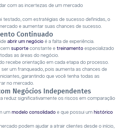
lidar com as incertezas de um mercado
oi testado, com estratégias de sucesso definidas, o
 mercado e aumentar suas chances de sucesso.
mento Continuado
ide
abrir um negócio
é a falta de experiência.
recem
suporte
constante e
treinamento
especializado
 todas as áreas do negócio.
ado recebe orientação em cada etapa do processo.
 ser um franqueado, pois aumenta as chances de
iciantes, garantindo que você tenha todas as
rar no mercado.
com Negócios Independentes
ia reduz significativamente os riscos em comparação
 em um
modelo consolidado
e que possui um
histórico
rcado podem ajudar a atrair clientes desde o início,