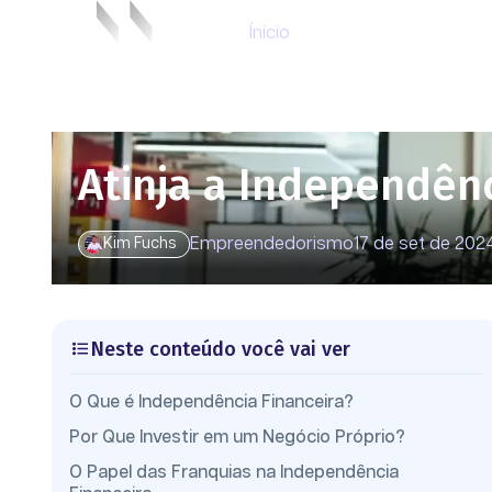
Ínicio
Atinja a Independên
Empreendedorismo
17 de set de 202
Kim Fuchs
Neste conteúdo você vai ver
O Que é Independência Financeira?
Por Que Investir em um Negócio Próprio?
O Papel das Franquias na Independência