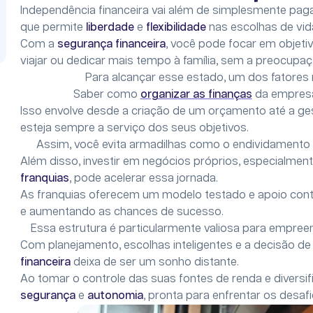
Independência financeira vai além de simplesmente paga
que permite
liberdade
e
flexibilidade
nas escolhas de vid
Com a
segurança financeira
, você pode focar em objetiv
viajar ou dedicar mais tempo à família, sem a preocup
Para alcançar esse estado, um dos fatores
Saber como
organizar as finanças
da empresa
Isso envolve desde a criação de um orçamento até a ges
esteja sempre a serviço dos seus objetivos.
Assim, você evita armadilhas como o endividamento 
Além disso, investir em negócios próprios, especialmen
franquias
, pode acelerar essa jornada.
As franquias oferecem um modelo testado e apoio cont
e aumentando as chances de sucesso.
Essa estrutura é particularmente valiosa para empre
Com planejamento, escolhas inteligentes e a decisão de
financeira
deixa de ser um sonho distante.
Ao tomar o controle das suas fontes de renda e diversi
segurança
e
autonomia
, pronta para enfrentar os desaf