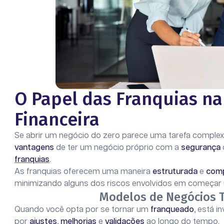
O Papel das Franquias n
Financeira
Se abrir um negócio do zero parece uma tarefa complexa 
vantagens
de ter um negócio próprio com a
segurança
franquias
.
As franquias oferecem uma maneira
estruturada
e
com
minimizando alguns dos riscos envolvidos em começa
Modelos de Negócios 
Quando você opta por se tornar um
franqueado
, está 
por
ajustes
,
melhorias
e
validações
ao longo do tempo.