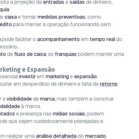
nclui a projeção de
entradas
e
saídas
de dinheiro,
quia
.
de
caixa
e tomar
medidas preventivas
, como
rédito
para manter a operação funcionando sem
a
pode facilitar o
acompanhamento
em
tempo real
do
essário.
nto
de
fluxo de caixa
, as
franquias
podem manter uma
rketing e Expansão
essencial
investir
em
marketing
e
expansão
.
ultar em desperdício de dinheiro e falta de
retorno
r
a
visibilidade
da
marca
, mas também a construir
idelidade
à marca.
ntados
e presença nas
mídias sociais
, podem
esde que sejam cuidadosamente planejadas e
em realizar uma
análise detalhada
do
mercado
,