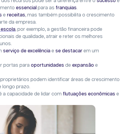
e
dos recursos pode ser a diferença entre o
sucesso
e
emento
essencial
para as
franquias
.
os
e
receitas
, mas também possibilita o crescimento
arte da empresa.
 escola
, por exemplo, a gestão financeira pode
onais de qualidade, atrair e reter os melhores
unos.
um
serviço de excelência
e
se destacar
em um
r portas para
oportunidades
de
expansão
e
s proprietários podem identificar áreas de crescimento
e longo prazo.
é a capacidade de lidar com
flutuações econômicas
e