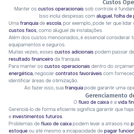
Custos Ope
Manter os
custos operacionais
sob controle é funda
Isso inclui despesas com
aluguel
,
folha de
Uma
franquia
de
escola
, por exemplo, pode ter que lida
custos fixos
, como aluguel de instalações.
Além dos custos mencionados, é essencial considera
equipamentos e seguros.
Muitas vezes, esses
custos adicionais
podem passar de
resultado financeiro
da franquia.
Para manter os
custos operacionais
dentro do orçament
energética
, negociar
contratos favoráveis
com forneced
identificar áreas de otimização.
Ao fazer isso, sua
franquia
pode garantir uma o
Gerenciamento de
O
fluxo de caixa
é a
vida fi
Gerenciá-lo de forma eficiente significa garantir que haja
e
investimentos futuros
.
Problemas de
fluxo de caixa
podem levar a atrasos no
p
estoque
ou até mesmo a incapacidade de
pagar funcio