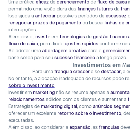
Uma prática
eficaz
de
gerenciamento
de
fluxo de caixa
i
permitindo uma visão clara das
finanças futuras
da
fran
Isso ajuda a
antecipar
possíveis períodos de
escassez
renegociar prazos de pagamento
ou buscar
linhas de c
interrupções.
Além disso,
investir
em
tecnologias
de
gestão financeir
fluxo de caixa
, permitindo
ajustes rápidos
conforme nec
Ao adotar uma
abordagem proativa
para o
gerenciame
base sólida para seu
sucesso financeiro
a longo prazo.
Investimentos em Ma
Para uma
franquia crescer
e se
destacar
, é 
No entanto, a alocação inadequada de recursos pode res
sobre o investimento
.
Investir em
marketing
não se resume apenas a
aumenta
relacionamentos
sólidos com os clientes e aumentar a
f
Estratégias de
marketing digital
, como
anúncios segme
oferecer um excelente
retorno sobre o investimento
, d
executadas.
Além disso, ao considerar a
expansão
, as
franquias
dev