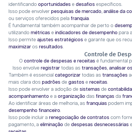
identificando
oportunidades
e
desafios
específicos.
Isso pode envolver
pesquisas de mercado
,
análise da c
ou serviços oferecidos pela
franquia
.
É fundamental também acompanhar de perto o
desem
utilizando
métricas
e
indicadores de desempenho
para a
Isso permite
ajustes estratégicos
e garante que os recu
maximizar
os
resultados
.
Controle de Desp
O
controle de despesas e receitas
é fundamental p
Isso envolve
registrar
todas as
transações
,
analisar o
Também é essencial
categorizar
todas as
transações
a
mais clara dos
padrões
de
gastos
e
receitas
.
Isso pode envolver a adoção de
sistemas
de
contabilid
acompanhamento
e a
organização
das
finanças
da
fran
Ao identificar áreas de melhoria, as
franquias
podem imp
desempenho financeiro
.
Isso pode incluir a
renegociação de contratos
com forn
pagamento, a
eliminação
de
despesas desnecessárias
receitas
.