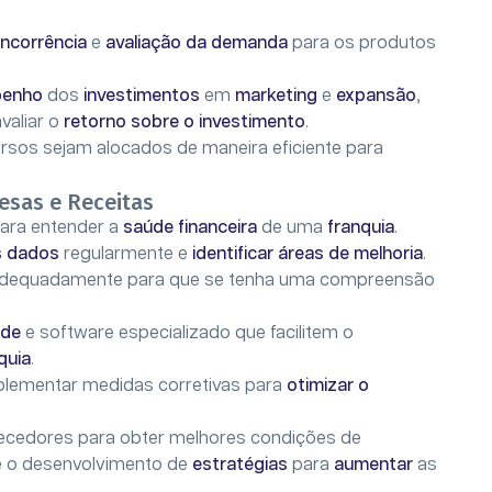
oncorrência
e
avaliação da demanda
para os produtos
penho
dos
investimentos
em
marketing
e
expansão
,
valiar o
retorno sobre o investimento
.
rsos sejam alocados de maneira eficiente para
esas e Receitas
ara entender a
saúde financeira
de uma
franquia
.
s
dados
regularmente e
identificar áreas de
melhoria
.
dequadamente para que se tenha uma compreensão
ade
e software especializado que facilitem o
quia
.
lementar medidas corretivas para
otimizar o
ecedores para obter melhores condições de
e o desenvolvimento de
estratégias
para
aumentar
as