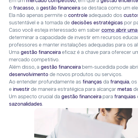
Em um
mercado competitivo
, em que a
gestão eficient
o
fracasso
, a
gestão financeira
se destaca como um el
Ela não apenas permite o
controle
adequado dos
cust
sustentável e a tomada de
decisões estratégicas
por p
Caso você esteja interessado em saber
como abrir uma
determinar a capacidade de investir em recursos educaci
professores e manter instalações adequadas para os al
Uma
gestão financeira
eficaz é a chave para oferecer 
mercado competitivo.
Além disso, a
gestão financeira
bem-sucedida pode abri
desenvolvimento
de novos produtos ou serviços.
Ao entender profundamente as
finanças
da
franquia
, o
e
investir
de maneira estratégica para alcançar
metas
d
Um aspecto crucial da
gestão financeira
para
franquias
sazonalidades
.