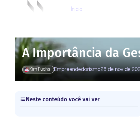
Ínicio
A Importância da Ge
Empreendedorismo
28 de nov de 20
Kim Fuchs
Neste conteúdo você vai ver