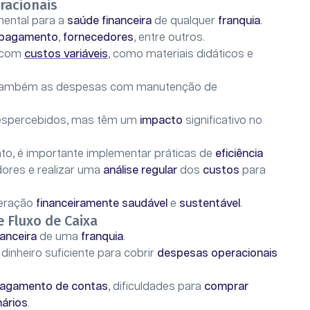
racionais
mental para a
saúde financeira
de qualquer
franquia
.
 pagamento
,
fornecedores
, entre outros.
r com
custos variáveis
, como materiais didáticos e
r também as despesas com manutenção de
spercebidos, mas têm um
impacto
significativo no
o, é importante implementar práticas de
eficiência
ores e realizar uma
análise regular
dos
custos
para
peração
financeiramente saudável
e
sustentável
.
 Fluxo de Caixa
nanceira
de uma
franquia
.
 dinheiro suficiente para cobrir
despesas operacionais
agamento de contas
, dificuldades para
comprar
nários
.