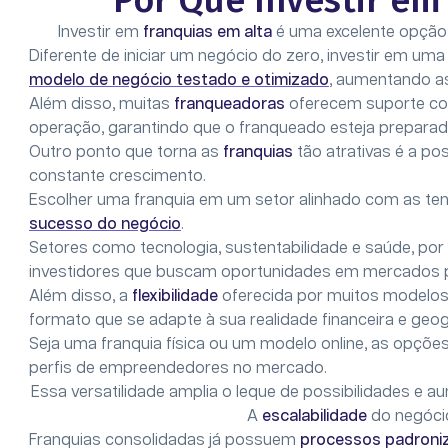
Por Que Investir em
Investir em
franquias em alta
é uma excelente opção
Diferente de iniciar um negócio do zero, investir em um
modelo de negócio testado e otimizado
, aumentando as
Além disso, muitas
franqueadoras
oferecem suporte co
operação, garantindo que o franqueado esteja preparad
Outro ponto que torna as
franquias
tão atrativas é a po
constante crescimento.
Escolher uma franquia em um setor alinhado com as te
sucesso do negócio
.
Setores como tecnologia, sustentabilidade e saúde, por
investidores que buscam oportunidades em mercados 
Além disso, a
flexibilidade
oferecida por muitos modelos 
formato que se adapte à sua realidade financeira e geog
Seja uma franquia física ou um modelo online, as opções 
perfis de empreendedores no mercado.
Essa versatilidade amplia o leque de possibilidades e 
A
escalabilidade
do negóci
Franquias consolidadas já possuem
processos padroni