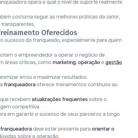
anqueadora opera e qual o nível de suporte realmente
ém costuma seguir as melhores práticas do setor,
 transparentes.
Treinamento Oferecidos
a o sucesso do franqueado, especialmente para quem
citam o empreendedor a operar o negócio de
em áreas críticas, como
marketing
,
operação
e
gestão
inimizar erros e maximizar resultados.
 a
franqueadora
oferece treinamentos contínuos ao
s que recebem
atualizações frequentes
sobre o
agem competitiva.
 em garantir o sucesso de seus parceiros a longo
A
franqueadora
deve estar presente para
orientar o
úvidas sobre a operação.