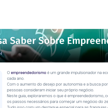
isa Saber Sobre Empree
24
O
empreendedorismo
é um grande impulsionador na eco
cada ano.
Com o aumento do desejo por autonomia e a busca por 
pessoas consideram iniciar seu próprio negócio.
Neste guia, exploraremos o que é empreendedorismo, co
os passos necessários para começar um negócio do ze
Tudo isso com um destaque especial para as franquias