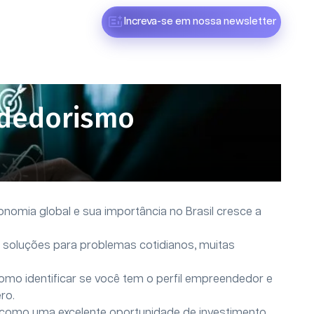
Increva-se em nossa newsletter
ndedorismo
nomia global e sua importância no Brasil cresce a
soluções para problemas cotidianos, muitas
mo identificar se você tem o perfil empreendedor e
ro.
 como uma excelente oportunidade de investimento,