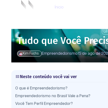
Ínicio
Tudo que Você Prec
Empreendedorismo
15 de ago de 20
Kim Fuchs
Neste conteúdo você vai ver
O que é Empreendedorismo?
Empreendedorismo no Brasil Vale a Pena?
Você Tem Perfil Empreendedor?