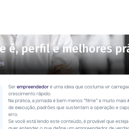
 é, perfil e melhores pr
26
Ser
empreendedor
é uma ideia que costuma vir carregada
crescimento rápido.
Na prática, a jornada é bem menos “filme” e muito mais
de execução, padrões que sustentam a operação e capa
erro.
Se você está lendo este conteúdo, é provável que estej
quer entender o que define um empreendedor de verda