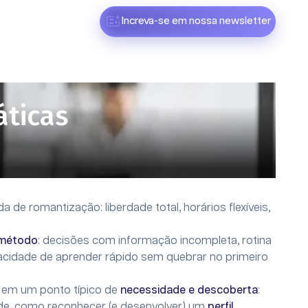
Increva-se em nossa newsletter
áticas
 de romantização: liberdade total, horários flexíveis,
método
: decisões com informação incompleta, rotina
cidade de aprender rápido sem quebrar no primeiro
a em um ponto típico de
necessidade e descoberta
:
de, como reconhecer (e desenvolver) um
perfil