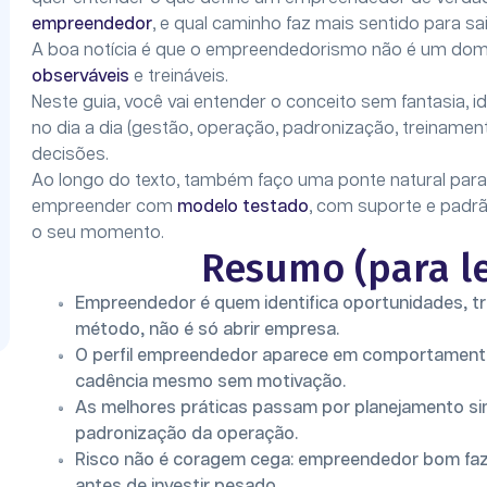
empreendedor
, e qual caminho faz mais sentido para s
A boa notícia é que o empreendedorismo não é um dom 
observáveis
e treináveis.
Neste guia, você vai entender o conceito sem fantasia, id
no dia a dia (gestão, operação, padronização, treinament
decisões.
Ao longo do texto, também faço uma ponte natural par
empreender com
modelo testado
, com suporte e padrã
o seu momento.
Resumo (para le
Empreendedor é quem identifica oportunidades, t
método, não é só abrir empresa.
O perfil empreendedor aparece em comportamentos: 
cadência mesmo sem motivação.
As melhores práticas passam por planejamento sim
padronização da operação.
Risco não é coragem cega: empreendedor bom faz 
antes de investir pesado.