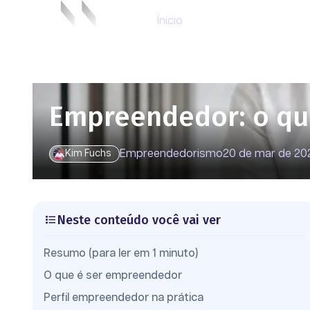
Ínicio
Empreendedor: o que
Empreendedorismo
20 de mar de 20
Kim Fuchs
Neste conteúdo você vai ver
Resumo (para ler em 1 minuto)
O que é ser empreendedor
Perfil empreendedor na prática