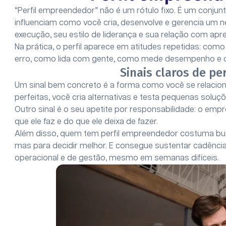
“Perfil empreendedor” não é um rótulo fixo. É um conju
influenciam como você cria, desenvolve e gerencia um neg
execução, seu estilo de liderança e sua relação com apr
Na prática, o perfil aparece em atitudes repetidas: co
erro, como lida com gente, como mede desempenho e c
Sinais claros de p
Um sinal bem concreto é a forma como você se relacio
perfeitas, você cria alternativas e testa pequenas soluç
Outro sinal é o seu apetite por responsabilidade: o e
que ele faz e do que ele deixa de fazer.
Além disso, quem tem perfil empreendedor costuma busc
mas para decidir melhor. E consegue sustentar cadência
operacional e de gestão, mesmo em semanas difíceis.