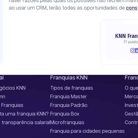
haver razões pelas quais os possíveis não fechem matrí
ao usar um CRM, terão todas as oportunidades de
cons
KNN Fran
77 publi
al
Franquias KNN
Franc
egócios KNN
Tipos de franquias
O que
Knn
Franquia Master
Merca
 Franquias
Franquia Padrão
Inves
ta uma franquia KNN?
Franquia Box
Gestã
 transparência salarial
Microfranquias
Contr
Franquia para cidades pequenas