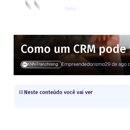
Ínicio
Como um CRM pode te
Empreendedorismo
29 de ago 
KNN Franchising
Neste conteúdo você vai ver