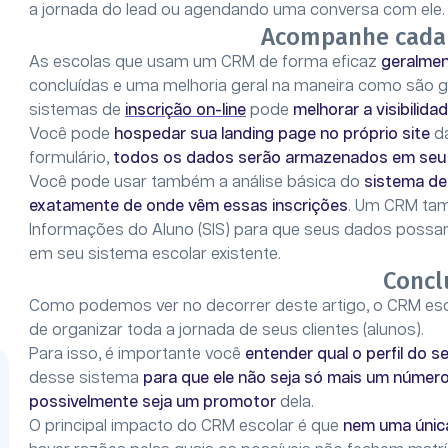
a jornada do lead ou agendando uma conversa com ele.
Acompanhe cada 
As escolas que usam um CRM de forma eficaz
geralmen
concluídas e uma melhoria geral na maneira como são 
sistemas de
inscrição on-line
pode
melhorar a visibilid
Você pode
hospedar sua landing page no próprio site
da
formulário,
todos os dados serão armazenados em se
Você pode usar também a análise básica do
sistema d
exatamente de onde vêm essas inscrições
. Um CRM tam
Informações do Aluno (SIS) para que seus dados possam
em seu sistema escolar existente.
Concl
Como podemos ver no decorrer deste artigo, o CRM es
de organizar toda a jornada de seus clientes (alunos).
Para isso, é importante você
entender qual o perfil do se
desse sistema
para que ele não seja só mais um númer
possivelmente seja um promotor
dela.
O principal impacto do CRM escolar é que
nem uma única