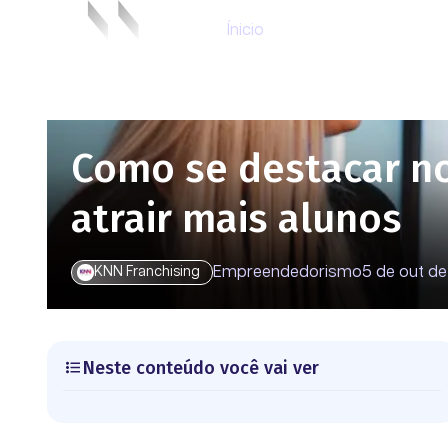
Ínicio
Como se destacar no
atrair mais alunos
Empreendedorismo
5 de out d
KNN Franchising
Neste conteúdo você vai ver