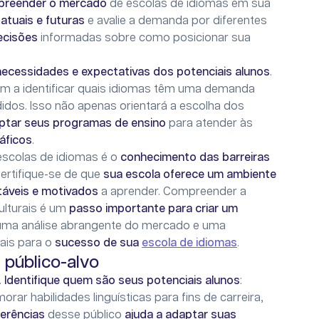
preender o mercado
de escolas de idiomas em sua
 atuais e futuras
e avalie a demanda por diferentes
ecisões
informadas sobre como posicionar sua
necessidades e expectativas dos potenciais alunos
.
em a identificar quais idiomas têm uma demanda
idos. Isso não apenas orientará a escolha dos
aptar seus programas de ensino
para atender às
áficos
.
scolas de idiomas é o
conhecimento das barreiras
ertifique-se de que
sua escola oferece um ambiente
táveis e motivados
a aprender. Compreender a
ulturais é um
passo importante para criar um
, uma análise abrangente do mercado e uma
ais para o
sucesso de sua
escola de idiomas
.
u público-alvo
.
Identifique quem são seus potenciais alunos
:
orar habilidades linguísticas para fins de carreira,
erências
desse público
ajuda a adaptar suas