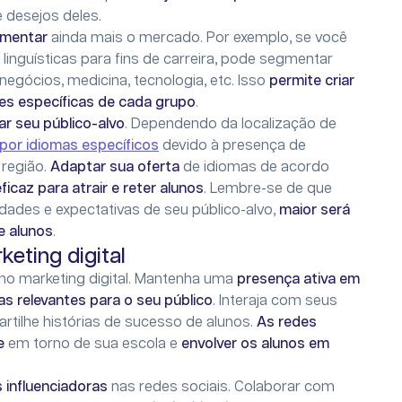
 desejos deles.
egmentar
ainda mais o mercado. Por exemplo, se você
linguísticas para fins de carreira, pode segmentar
egócios, medicina, tecnologia, etc. Isso
permite criar
s específicas de cada grupo
.
ar seu público-alvo
. Dependendo da localização de
or idiomas específicos
devido à presença de
 região.
Adaptar sua oferta
de idiomas de acordo
ficaz para atrair e reter alunos
. Lembre-se de que
dades e expectativas de seu público-alvo,
maior será
e alunos
.
keting digital
no marketing digital. Mantenha uma
presença ativa em
as relevantes para o seu público
. Interaja com seus
rtilhe histórias de sucesso de alunos.
As redes
e
em torno de sua escola e
envolver os alunos em
s influenciadoras
nas redes sociais. Colaborar com