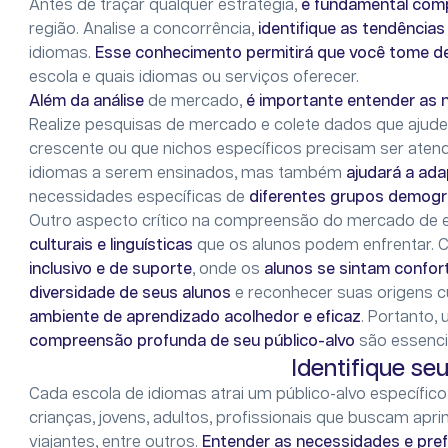
Antes de traçar qualquer estratégia,
é fundamental com
região. Analise a concorrência,
identifique as tendências
idiomas.
Esse conhecimento permitirá que você tome d
escola e quais idiomas ou serviços oferecer.
Além da análise
de mercado,
é importante entender as 
Realize pesquisas de mercado e colete dados que ajud
crescente ou que nichos específicos precisam ser atend
idiomas a serem ensinados, mas também
ajudará a ad
necessidades específicas de
diferentes grupos demogr
Outro aspecto crítico na compreensão do mercado de e
culturais e linguísticas
que os alunos podem enfrentar. C
inclusivo e de suporte
, onde os
alunos se sintam confor
diversidade de seus alunos
e reconhecer suas origens c
ambiente de aprendizado acolhedor e eficaz
. Portanto
compreensão profunda de seu público-alvo
são essenci
Identifique se
Cada escola de idiomas atrai um público-alvo específico
crianças, jovens, adultos, profissionais que buscam aprim
viajantes, entre outros.
Entender as necessidades e pref