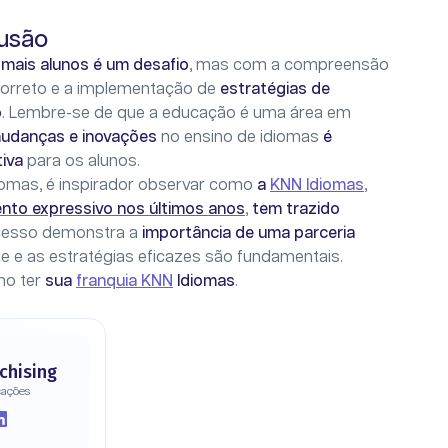
usão
r mais alunos é um desafio
, mas com a compreensão
orreto e a implementação de
estratégias de
o
. Lembre-se de que a educação é uma área em
mudanças e inovações
no ensino de idiomas
é
tiva
para os alunos.
iomas, é inspirador observar como
a
KNN Idiomas
,
nto expressivo nos últimos anos
,
tem trazido
ucesso demonstra a
importância de uma parceria
te e as estratégias eficazes são fundamentais.
mo ter
sua
franquia KNN
Idiomas
.
chising
cações