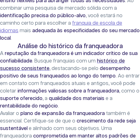
ensino flexíveis para abranger todas as necessidades
. Ao
combinar uma pesquisa de mercado sólida com a
identificação precisa do público-alvo
, você estará no
caminho certo para escolher a
franquia de escola de
idiomas
mais
adequada às especificidades do seu mercado
local
.
Análise do histórico da franqueadora
A
reputação da franqueadora é um indicador crítico de sua
confiabilidade
. Busque franquias com um
histórico de
sucesso consistente
, destacando-se pelo
desempenho
positivo de seus franqueados ao longo do tempo
. Ao entrar
em contato com franqueados atuais e antigos, você pode
coletar
informações valiosas sobre a franqueadora
, como o
suporte oferecido
, a
qualidade dos materiais
e a
rentabilidade do negócio
.
Avaliar o
plano de expansão da franqueadora
também é
essencial. Certifique-se de que o
crescimento da rede seja
sustentável
e alinhado com seus objetivos. Uma
franqueadora
comprometida em manter altos padrões de