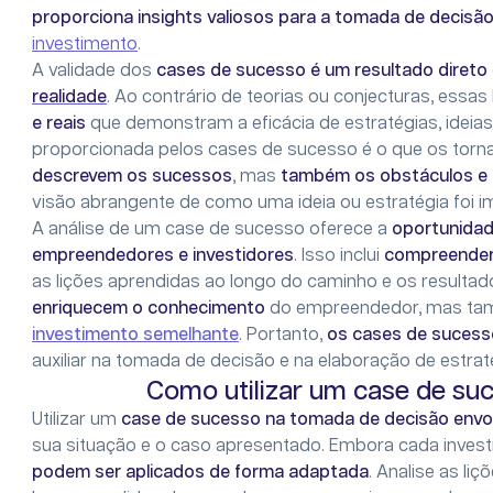
proporciona insights valiosos para a tomada de decisã
investimento
.
A validade dos
cases de sucesso é um resultado direto
realidade
. Ao contrário de teorias ou conjecturas, essas
e reais
que demonstram a eficácia de estratégias, ideia
proporcionada pelos cases de sucesso é o que os torna 
descrevem os sucessos
, mas
também os obstáculos e 
visão abrangente de como uma ideia ou estratégia foi 
A análise de um case de sucesso oferece a
oportunidad
empreendedores e investidores
. Isso inclui
compreender 
as lições aprendidas ao longo do caminho e os resulta
enriquecem o conhecimento
do empreendedor, mas t
investimento semelhante
. Portanto,
os cases de sucess
auxiliar na tomada de decisão e na elaboração de estra
Como utilizar um case de su
Utilizar um
case de sucesso na tomada de decisão envo
sua situação e o caso apresentado. Embora cada invest
podem ser aplicados de forma adaptada
. Analise as li