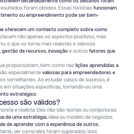
escrevem detalhadamente como os desafios foram
 resultados foram obtidos. Essas histórias
funcionam
estimento ou empreendimento pode ser bem-
que oferecem um contexto completo sobre como
destacam não apenas os aspectos positivos, mas
 o que os torna mais realistas e valiosos.
,
gestão de recursos
,
inovação
e outros
fatores que
 que proporcionam, bem como nas
lições aprendidas a
s são especialmente
valiosas para empreendedores e
os semelhantes. Ao estudar casos de sucesso, é
s em situações específicas, tornando-os uma
ento estratégico
.
cesso são válidos?
reta e realista. Eles não são teorias ou conjecturas;
cia de uma estratégia
, ideia ou modelo de negócios.
de de aprender com a experiência de outros
,
tante, ver como eles foram superados. Isso