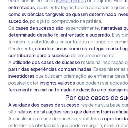
excepcionais em seus
investimentos
ou projetos. Eles
d
enfrentados
, quais estratégias foram aplicadas e quais
como evidências tangíveis de que um determinado inv
sucedido
, pois já foi comprovado na prática.
Os
cases de sucesso são
, essencialmente,
narrativas 
determinado desafio foi enfrentado e superado
. Eles 
também os obstáculos encontrados ao longo do caminho,
Geralmente,
abordam áreas como estratégia
,
marketing
contribuíram para o sucesso
do empreendimento.
A
utilidade dos cases de sucesso
reside na inspiração
partir das experiências compartilhadas
. Essas história
investidores
que buscam orientação ao enfrentar desafi
possível obter
insights valiosos
que podem ser aplicado
ferramenta crucial na tomada de decisão e no planejam
Por que cases de su
A validade dos cases de sucesso
reside na sua base conc
são
relatos de situações reais que demonstram a eficá
Ao analisar um case de sucesso, você tem a
oportunida
entender os obstáculos que podem surgir e, mais impor