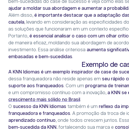
bem-sucedidas do case de sucesso e veja como elas se 
ajudar a moldar sua abordagem e aumentar a probabilid
Além disso,
é importante destacar que a adaptação das
cautela
, levando em consideração as especificidades 
as soluções que funcionaram em um contexto específico
Portanto,
é essencial analisar o caso com um olhar críti
de maneira eficaz, moldando sua abordagem de acordo
investimento. Essa análise criteriosa
aumenta significat
embasadas e bem-sucedidas
.
Exemplo de ca
A KNN Idiomas é um exemplo inspirador de case de suce
dessa franqueadora não reside apenas em
seu rápido 
suporte aos franqueados
. Com um
programa de treina
e um compromisso contínuo com a inovação,
a KNN se 
crescimento mais sólido no Brasil
.
O
sucesso da KNN Idiomas
também é um
reflexo da im
franqueadora e franqueados
. A promoção da troca de i
aprendizado contínuo
, onde todos crescem juntos. Essa
bem-sucedida da KNN
, fortalecendo sua marca e
consol