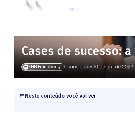
Ínicio
Cases de sucesso: a
Curiosidades
10 de out de 2023
KNN Franchising
Neste conteúdo você vai ver