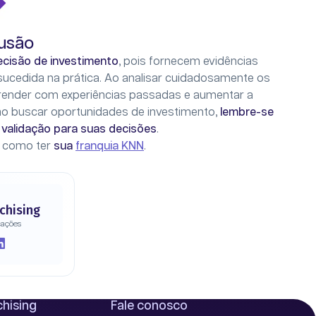
usão
ecisão de investimento
, pois fornecem evidências
sucedida na prática. Ao analisar cuidadosamente os
aprender com experiências passadas e aumentar a
 ao buscar oportunidades de investimento,
lembre-se
validação para suas decisões
.
e como ter
sua
franquia KNN
.
chising
cações
hising
Fale conosco