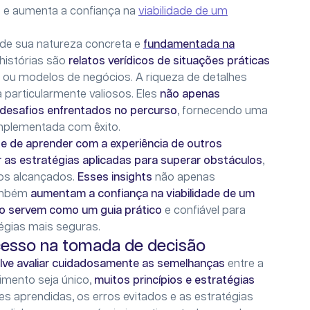
o
e aumenta a confiança na
viabilidade de um
de sua natureza concreta e
fundamentada na
 histórias são
relatos verídicos de situações práticas
s ou modelos de negócios. A riqueza de detalhes
particularmente valiosos. Eles
não apenas
desafios enfrentados no percurso
, fornecendo uma
implementada com êxito.
e de aprender com a experiência de outros
as estratégias aplicadas para superar obstáculos
,
dos alcançados.
Esses insights
não apenas
ambém
aumentam a confiança na viabilidade de um
o servem como um guia prático
e confiável para
tégias mais seguras.
cesso na tomada de decisão
lve avaliar cuidadosamente as semelhanças
entre a
imento seja único,
muitos princípios e estratégias
ções aprendidas, os erros evitados e as estratégias