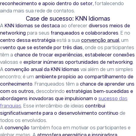
reconhecimento e apoio dentro do setor
, fortalecendo
ainda mais sua rede de contatos.
Case de sucesso: KNN Idiomas
A
KNN Idiomas se destaca
ao oferecer
diversos meios de
networking
para seus
franqueados e colaboradores
. E no
centro dessa estratégia
está a sua
convenção anual
, um
e
vento que se estende por três dias
, onde os participantes
têm a
chance de trocar experiências
,
estabelecer conexões
valiosas e
explorar inúmeras oportunidades de networking
.
A
convenção anual da KNN Idiomas
vai além de um simples
encontro; é um
ambiente propício ao compartilhamento de
conhecimento
. Franqueados têm a
chance de aprender uns
com os outros
, descobrindo
estratégias bem-sucedidas e
abordagens inovadoras que impulsionam o
sucesso
das
franquias
. Esse intercâmbio de ideias
contribui
significativamente para o desenvolvimento contínuo
de
todos os envolvidos.
A
convenção
também foca em motivar os participantes e
alinhar metas. A
atmosfera energética e inspiradora