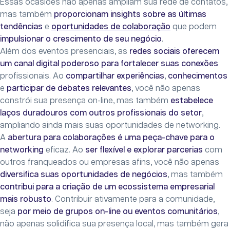
Essas ocasiões não apenas ampliam sua rede de contatos,
mas também
proporcionam insights sobre as últimas
tendências
e
oportunidades de colaboração
que podem
impulsionar o crescimento de seu negócio
.
Além dos eventos presenciais, as
redes sociais oferecem
um canal digital poderoso para fortalecer suas conexões
profissionais. Ao
compartilhar experiências
,
conhecimentos
e
participar de debates relevantes
, você não apenas
constrói sua presença on-line, mas também
estabelece
laços duradouros com outros profissionais do setor
,
ampliando ainda mais suas oportunidades de networking.
A
abertura para colaborações é uma peça-chave para o
networking
eficaz. Ao
ser flexível e explorar parcerias
com
outros franqueados ou empresas afins, você não apenas
diversifica suas oportunidades de negócios
, mas também
contribui para a criação de um ecossistema empresarial
mais robusto
. Contribuir ativamente para a comunidade,
seja
por meio de grupos on-line ou eventos comunitários
,
não apenas solidifica sua presença local, mas também gera