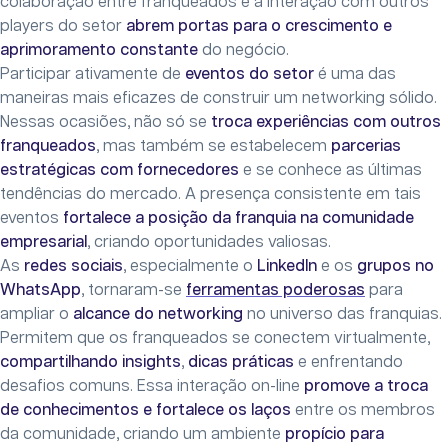
colaboração entre franqueados e a interação com outros
players do setor
abrem portas para o crescimento e
aprimoramento constante
do negócio.
Participar ativamente de
eventos do setor
é uma das
maneiras mais eficazes de construir um networking sólido.
Nessas ocasiões, não só se
troca experiências com outros
franqueados
, mas também se estabelecem
parcerias
estratégicas com fornecedores
e se conhece as últimas
tendências do mercado. A presença consistente em tais
eventos
fortalece a posição da franquia na comunidade
empresarial
, criando oportunidades valiosas.
As
redes sociais
, especialmente o
LinkedIn
e os
grupos no
WhatsApp
, tornaram-se
ferramentas poderosas
para
ampliar o
alcance do networking
no universo das franquias.
Permitem que os franqueados se conectem virtualmente,
compartilhando insights
,
dicas práticas
e enfrentando
desafios comuns. Essa interação on-line
promove a troca
de conhecimentos e fortalece os laços
entre os membros
da comunidade, criando um ambiente
propício para