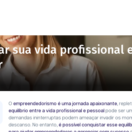
ar sua vida profissional 
r
O
empreendedorismo é uma jornada apaixonante
, repl
equilíbrio entre a vida profissional e pessoal
pode ser um
demandas ininterruptas podem ameaçar invadir os momen
descanso. No entanto,
é possível conquistar esse equilíb