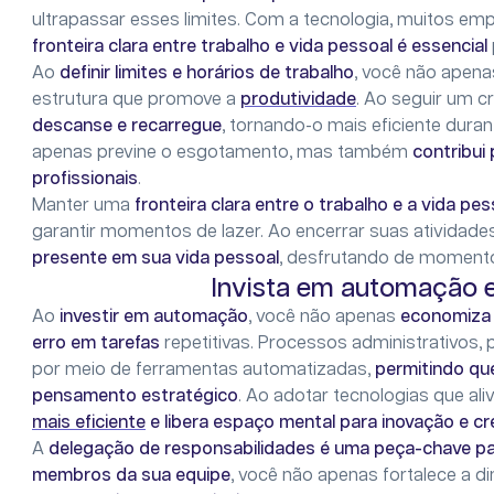
ultrapassar esses limites. Com a tecnologia, muitos em
fronteira clara entre trabalho e vida pessoal é essencial
Ao
definir limites e horários de trabalho
, você não apen
estrutura que promove a
produtividade
. Ao seguir um c
descanse e recarregue
, tornando-o mais eficiente duran
apenas previne o esgotamento, mas também
contribui
profissionais
.
Manter uma
fronteira clara entre o trabalho e a vida pe
garantir momentos de lazer. Ao encerrar suas atividade
presente em sua vida pessoal
, desfrutando de momentos
Invista em automação e
Ao
investir em automação
, você não apenas
economiza
erro em tarefas
repetitivas. Processos administrativos,
por meio de ferramentas automatizadas,
permitindo qu
pensamento estratégico
. Ao adotar tecnologias que al
mais eficiente
e libera espaço mental para inovação e c
A
delegação de responsabilidades é uma peça-chave p
membros da sua equipe
, você não apenas fortalece a 