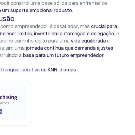
 você constrói uma base sólida para enfrentar os
e um suporte emocional robusto
.
usão
l
como empreendedor é desafiador, mas
crucial para
belecer limites
,
investir em automação e delegação
, e
stará no caminho certo para uma
vida equilibrada
e
mas sim uma
jornada contínua que demanda ajustes
struindo a
base para um futuro empreendedor
a
franquia lucrativa
da KNN Idiomas
.
chising
cações