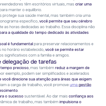
preendedores têm escritórios virtuais, mas
criar uma
para manter o equilíbrio.
as protege sua saúde mental, mas também cria uma
ronograma específico,
você permite que seu cérebro
te as horas dedicadas ao trabalho. Essa disciplina não
 para a qualidade do tempo dedicado às atividades
ssoal é fundamental
para preservar relacionamentos e
s no horário estabelecido,
você se permite estar
 significativos com a família e amigos.
 delegação de tarefas
 tempo precioso
, mas também
reduz a margem de
 por exemplo, podem ser simplificados e acelerados
e você direcione sua atenção para áreas que exigem
iviam a carga de trabalho, você promove
uma
gestão
rescimento
.
ara o sucesso
sustentável. Ao dar mais
confiança aos
dinâmica de trabalho, mas também
impulsiona o