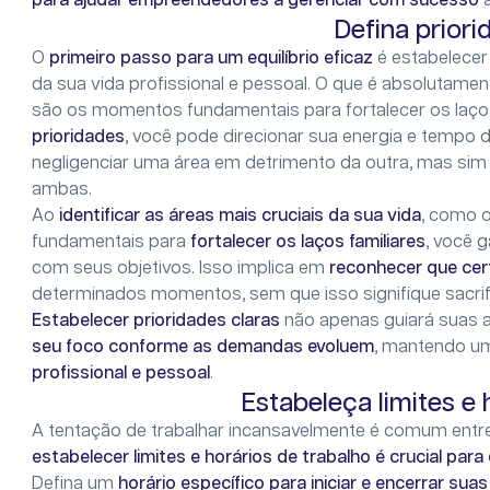
para ajudar empreendedores a gerenciar com sucesso
a
Defina priori
O
primeiro passo para um equilíbrio eficaz
é estabelecer 
da sua vida profissional e pessoal. O que é absolutame
são os momentos fundamentais para fortalecer os laço
prioridades
, você pode direcionar sua energia e tempo de
negligenciar uma área em detrimento da outra, mas si
ambas.
Ao
identificar as
áreas mais cruciais da sua vida
, como o
fundamentais para
fortalecer os laços familiares
, você 
com seus objetivos. Isso implica em
reconhecer que cer
determinados momentos, sem que isso signifique sacri
Estabelecer prioridades claras
não apenas guiará suas 
seu foco conforme as demandas evoluem
, mantendo um
profissional e pessoal
.
Estabeleça limites e 
A tentação de trabalhar incansavelmente é comum en
estabelecer limites e horários de trabalho é crucial par
Defina um
horário específico para iniciar e encerrar suas