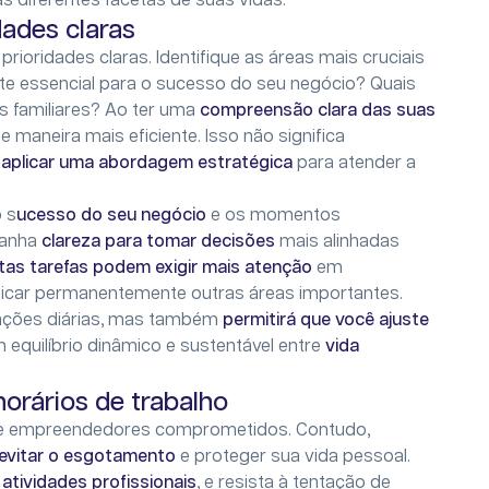
s diferentes facetas de suas vidas.
dades claras
prioridades claras. Identifique as áreas mais cruciais
nte essencial para o sucesso do seu negócio? Quais
s familiares? Ao ter uma
compreensão clara das suas
 maneira mais eficiente. Isso não significa
m
aplicar uma abordagem estratégica
para atender a
 s
ucesso do seu negócio
e os momentos
ganha
clareza para tomar decisões
mais alinhadas
tas tarefas podem exigir mais atenção
em
ficar permanentemente outras áreas importantes.
ações diárias, mas também
permitirá que você ajuste
 equilíbrio dinâmico e sustentável entre
vida
horários de trabalho
tre empreendedores comprometidos. Contudo,
a evitar o esgotamento
e proteger sua vida pessoal.
 atividades profissionais
, e resista à tentação de