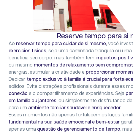
Reserve tempo para si 
Ao
reservar tempo para cuidar de si mesmo
, você inve
exercícios físicos
, seja uma caminhada tranquila ou uma
beneficia seu corpo, mas também tem
impactos positi
ou mesmo
momentos de relaxamento sem compromisso
energias, estimular a criatividade e
proporcionar moment
Dedicar
tempo exclusivo à família é crucial para fortalec
sólidos. Evite distrações profissionais durante esses 
conexão
e o compartilhamento de experiências. Seja
par
em família ou jantares
, ou simplesmente desfrutando de
para um
ambiente familiar saudável e enriquecedor
.
Esses momentos não apenas fortalecem os laços fami
fundamental na sua saúde emocional e bem-estar
geral
apenas uma
questão de gerenciamento de tempo
, mas