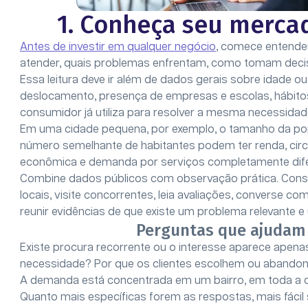
1. Conheça seu merc
Antes de investir em qualquer negócio
, comece entende
atender, quais problemas enfrentam, como tomam decis
Essa leitura deve ir além de dados gerais sobre idade o
deslocamento, presença de empresas e escolas, hábitos d
consumidor já utiliza para resolver a mesma necessidad
Em uma cidade pequena, por exemplo, o tamanho da popu
número semelhante de habitantes podem ter renda, circul
econômica e demanda por serviços completamente dife
Combine dados públicos com observação prática. Consu
locais, visite concorrentes, leia avaliações, converse co
reunir evidências de que existe um problema relevante e 
Perguntas que ajudam 
Existe procura recorrente ou o interesse aparece ape
necessidade? Por que os clientes escolhem ou aband
A demanda está concentrada em um bairro, em toda a
Quanto mais específicas forem as respostas, mais fácil 