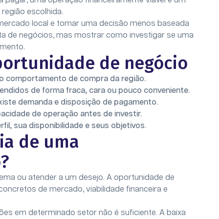
a pagar, uma operação financeiramente viável e um
região escolhida.
r o mercado local e tomar uma decisão menos baseada
nta de negócios, mas mostrar como investigar se uma
imento.
portunidade de negócio
e o comportamento de compra da região.
endidos de forma fraca, cara ou pouco conveniente.
xiste demanda e disposição de pagamento.
pacidade de operação antes de investir.
l, sua disponibilidade e seus objetivos.
eia de uma
o?
blema ou atender a um desejo. A oportunidade de
oncretos de mercado, viabilidade financeira e
es em determinado setor não é suficiente. A baixa