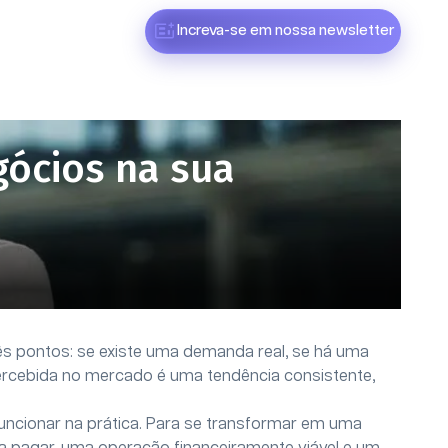
Increva-se em nossa newsletter
gócios na sua
ês pontos: se existe uma demanda real, se há uma
ercebida no mercado é uma tendência consistente,
uncionar na prática. Para se transformar em uma