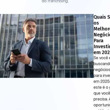
do franchising.
Quais 
os
Melhor
Negóci
Para
Investi
em 202
Se você 
buscand
negócio
para inve
em 2025
este é o 
que voc
precisa. 
oportun