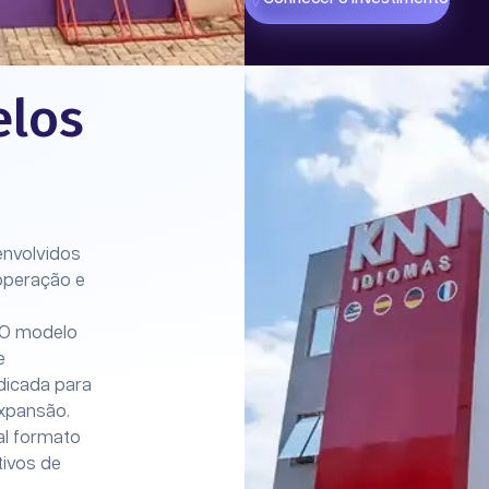
elos
envolvidos
 operação e
 O modelo
e
ndicada para
xpansão.
al formato
ivos de