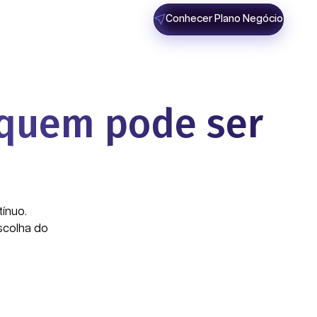
Conhecer Plano Negócio
 quem pode ser
ínuo.
scolha do