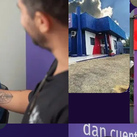
KNN Idio
ela funci
A franquia KNN é um modelo d
uma escola de idiomas com p
própria e apoio da franqueado
Na prática, você recebe orien
implantar a unidade, preparar
sem precisar começar do zer