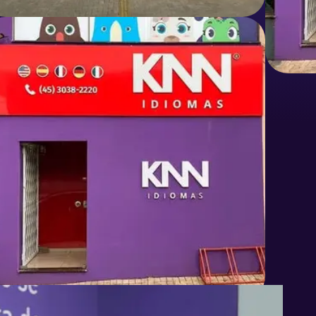
mas e como
ona?
e negócio para quem deseja abrir
rocessos definidos, metodologia
ra.
tação para escolher o modelo,
 a equipe e desenvolver a operação
o.