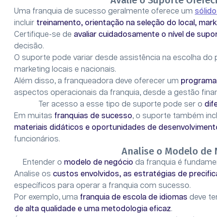
Avalie o Suporte Ofere
Uma franquia de sucesso geralmente oferece um
sólido
incluir
treinamento, orientação na seleção do local, mark
Certifique-se de
avaliar cuidadosamente o nível de supo
decisão.
O suporte pode variar desde assistência na escolha do
marketing locais e nacionais.
Além disso, a franqueadora deve oferecer um
programa
aspectos operacionais da franquia, desde a gestão fina
Ter acesso a esse tipo de suporte pode ser o
dif
Em muitas
franquias de sucesso
, o suporte também inc
materiais didáticos e oportunidades de desenvolvimento
funcionários.
Analise o Modelo de 
Entender o
modelo de negócio
da franquia é fundament
Analise os
custos envolvidos, as estratégias de precific
específicos para operar a franquia com sucesso.
Por exemplo, uma
franquia de escola de idiomas
deve t
de alta qualidade e uma metodologia eficaz
.