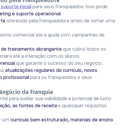
cido pela Franqueadora
 suporte inicial
para seus franqueados. Isso pode
eting e suporte operacional
.
rte
oferecido pela franqueadora antes de tomar uma
 ponto comercial até a ajuda com campanhas de
 de treinamento abrangente
que cubra todos os
nceira até a interação com os alunos.
erencial
que garante o sucesso do seu negócio.
lui
atualizações regulares de currículo, novos
 profissional
para os franqueados e seus
Negócio da Franquia
al para avaliar sua viabilidade e potencial de lucro.
ação, as fontes de receita
e quaisquer requisitos
er um
currículo bem estruturado, materiais de ensino