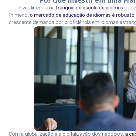
Por Que Investir em uma Fra
Investir em uma
franquia de escola de idiomas
pode 
Primeiro,
o mercado de educação de idiomas é robusto
crescente demanda por proficiência em idiomas estrang
Com a globalização e a digitalização dos negócios,
a ca